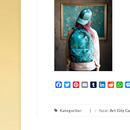
Facebook
Twitter
Pinterest
Email
Tumblr
LinkedIn
Reddit
Wh
Kategoriler:
/
Yazar:
Art City C