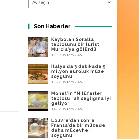
Son Haberler
Kaybolan Soralla
tablosunu bir turist
Murcia’ya götürdü
15:59
06 Tem 2026
İtalya’da 3 dakikada 9
milyon euroluk müze
soygunu
15:27
06 Tem 2026
Monet’in “Nilüferler”
tablosu ruh sağlığına iyi
geliyor
14:32
06 Tem 2026
Louvre’dan sonra
Fransa’da bir müzede
daha mücevher
soygunu