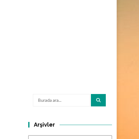
Arama:
Arşivler
Arşivler