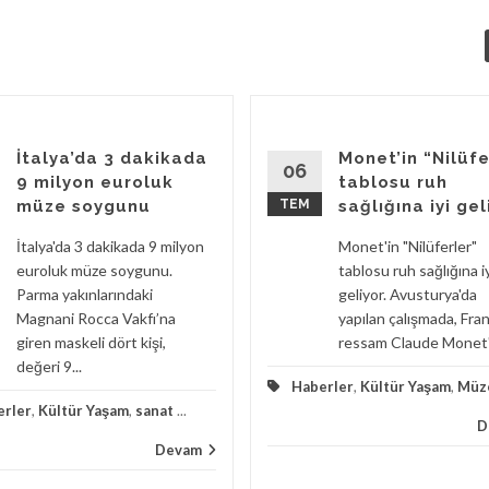
İtalya’da 3 dakikada
Monet’in “Nilüfe
06
9 milyon euroluk
tablosu ruh
müze soygunu
TEM
sağlığına iyi gel
İtalya'da 3 dakikada 9 milyon
Monet'in "Nilüferler"
euroluk müze soygunu.
tablosu ruh sağlığına i
Parma yakınlarındaki
geliyor. Avusturya'da
Magnani Rocca Vakfı’na
yapılan çalışmada, Fran
giren maskeli dört kişi,
ressam Claude Monet'i
değeri 9...
Haberler
,
Kültür Yaşam
,
Müz
erler
,
Kültür Yaşam
,
sanat
...
D
Devam