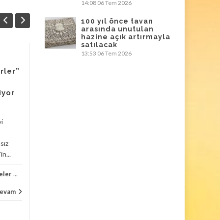
14:08
06 Tem 2026
100 yıl önce tavan
arasında unutulan
hazine açık artırmayla
satılacak
13:53
06 Tem 2026
Louvre’dan sonra
06
06
rler”
Fransa’da bir
TEM
müzede daha
TEM
iyor
mücevher soygunu
Louvre’dan sonra Fransa’da
yi
bir müzede daha mücevher
soygunu. Fransız lüks cam
sız
üreticisi Lalique’in
n...
müzesinde pazar günü...
eler
...
Haberler
,
Kültür Yaşam
,
Müzeler
...
Haber
evam
Devam
...