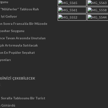
ygunu
“Nilüferler” Tablosu Ruh
 Iyi Geliyor
an Sonra Fransa’da Bir Müzede
cevher Soygunu
Önce Tavan Arasında Unutulan
çık Artırmayla Satılacak
nın En Popüler Seyahat
yonları
LGINIZI ÇEKEBILECEK
R
Soralla Tablosunu Bir Turist
a Götürdü