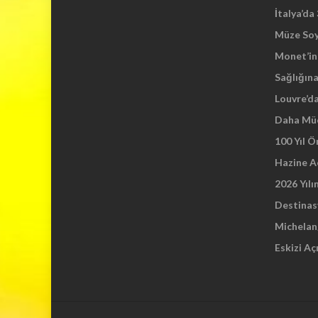
İtalya’da
Müze So
Monet’in 
Sağlığına
Louvre’d
Daha Mü
100 Yıl 
Hazine A
2026 Yılı
Destinas
Michelang
Eskizi Aç