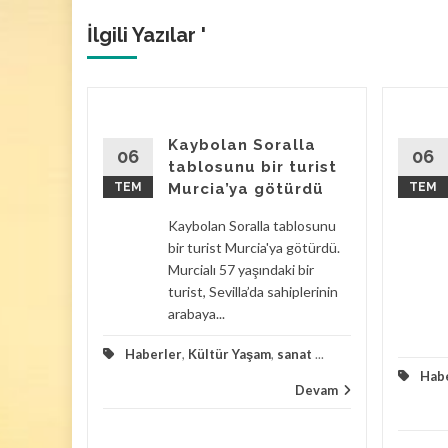
İlgili Yazılar '
avan
Kaybolan Soralla
ulan
06
06
tablosunu bir turist
TEM
Murcia’ya götürdü
TEM
ılacak
Kaybolan Soralla tablosunu
rasında
bir turist Murcia'ya götürdü.
Murcialı 57 yaşındaki bir
Bir evin
turist, Sevilla’da sahiplerinin
şık 100
arabaya...
Haberler
,
Kültür Yaşam
,
sanat
...
zayede
Hab
Devam
Devam