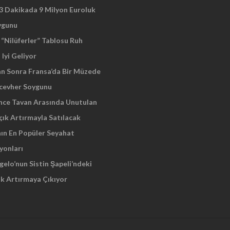
 3 Dakikada 9 Milyon Euroluk
ygunu
“Nilüferler” Tablosu Ruh
 Iyi Geliyor
an Sonra Fransa’da Bir Müzede
cevher Soygunu
Önce Tavan Arasında Unutulan
çık Artırmayla Satılacak
nın En Popüler Seyahat
yonları
elo’nun Sistin Şapeli’ndeki
ık Artırmaya Çıkıyor