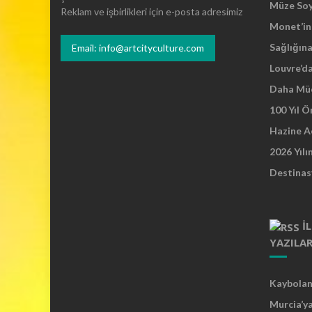
Müze So
Reklam ve işbirlikleri için e-posta adresimiz
Monet’in 
Sağlığına
Email: info@artcityculture.com
Louvre’d
Daha Mü
100 Yıl 
Hazine A
2026 Yılı
Destinas
İ
YAZILA
Kaybolan 
Murcia’y