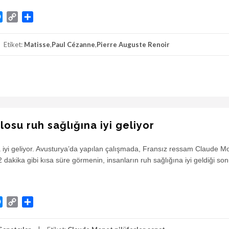
atsApp
Messenger
Copy
Share
Link
Etiket:
Matisse
,
Paul Cézanne
,
Pierre Auguste Renoir
losu ruh sağlığına iyi geliyor
na iyi geliyor. Avusturya’da yapılan çalışmada, Fransız ressam Claude Mo
2 dakika gibi kısa süre görmenin, insanların ruh sağlığına iyi geldiği s
atsApp
Messenger
Copy
Share
Link