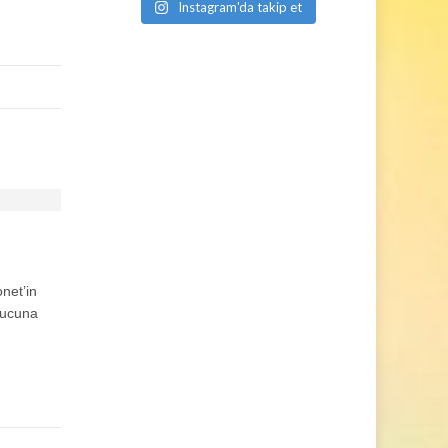
Instagram'da takip et
net’in
onucuna