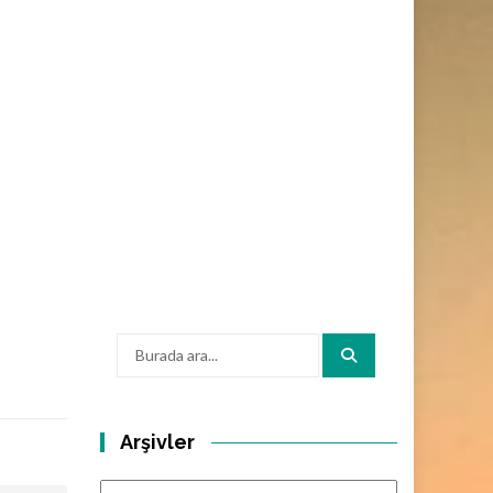
Arama:
Arşivler
Arşivler