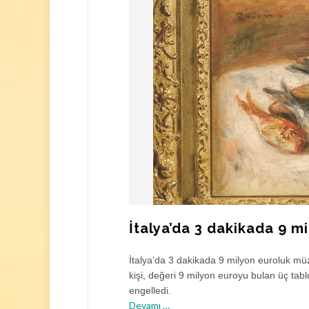
İtalya’da 3 dakikada 9 
İtalya’da 3 dakikada 9 milyon euroluk m
kişi, değeri 9 milyon euroyu bulan üç tab
engelledi.
h
Devamı
…