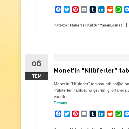
a
Facebook
Twitter
Pinterest
Email
Tumblr
LinkedIn
Reddit
Wh
k
k
ı
Kategori:
Haberler
,
Kültür Yaşam
,
sanat
n
d
a
İ
t
06
a
l
Monet’in “Nilüferler” tab
y
TEM
a
Monet’in “Nilüferler” tablosu ruh sağlığı
’
“Nilüferler” tablosunu çevrim içi ortamda 
d
varıldı.
a
h
Devamı
…
3
a
d
Facebook
Twitter
Pinterest
Email
Tumblr
LinkedIn
Reddit
Wh
k
a
k
k
ı