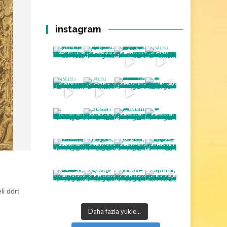
instagram
i dört
Daha fazla yükle...