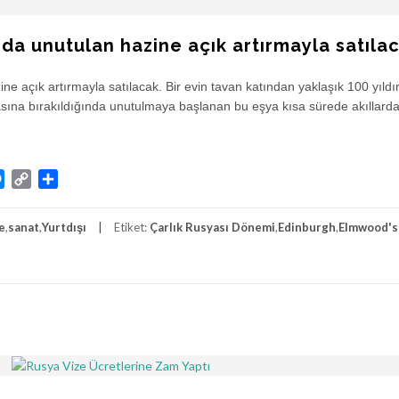
nda unutulan hazine açık artırmayla satıla
ne açık artırmayla satılacak. Bir evin tavan katından yaklaşık 100 yıldı
rasına bırakıldığında unutulmaya başlanan bu eşya kısa sürede akıllard
atsApp
Messenger
Copy
Share
Link
e
,
sanat
,
Yurtdışı
Etiket:
Çarlık Rusyası Dönemi
,
Edinburgh
,
Elmwood's