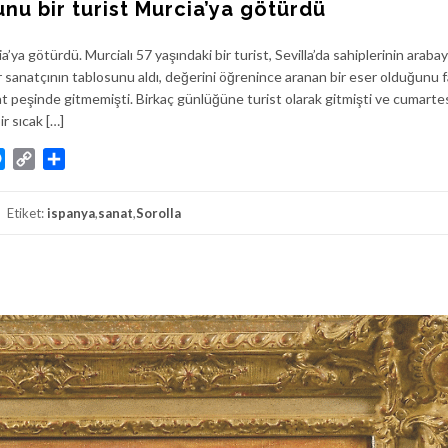
nu bir turist Murcia’ya götürdü
’ya götürdü. Murcialı 57 yaşındaki bir turist, Sevilla’da sahiplerinin araba
 sanatçının tablosunu aldı, değerini öğrenince aranan bir eser olduğunu f
nat peşinde gitmemişti. Birkaç günlüğüne turist olarak gitmişti ve cumarte
r sıcak […]
atsApp
Messenger
Copy
Share
Link
Etiket:
ispanya
,
sanat
,
Sorolla