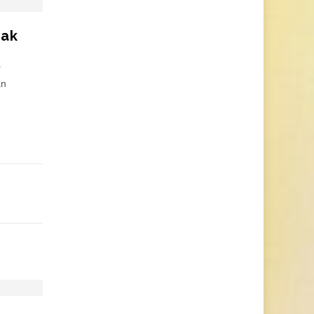
cak
r
an