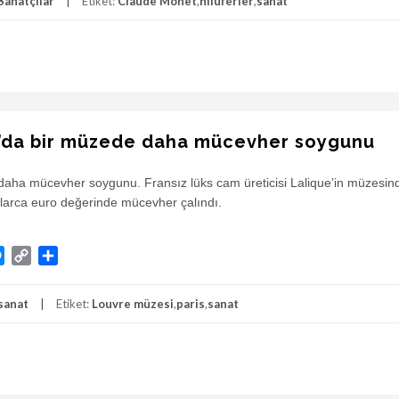
Sanatçılar
Etiket:
Claude Monet
,
nilüferler
,
sanat
a’da bir müzede daha mücevher soygunu
aha mücevher soygunu. Fransız lüks cam üreticisi Lalique’in müzesin
arca euro değerinde mücevher çalındı.
atsApp
Messenger
Copy
Share
Link
sanat
Etiket:
Louvre müzesi
,
paris
,
sanat