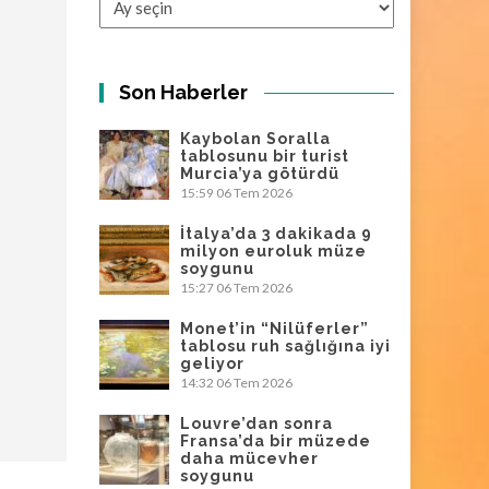
Son Haberler
Kaybolan Soralla
tablosunu bir turist
Murcia’ya götürdü
15:59
06 Tem 2026
İtalya’da 3 dakikada 9
milyon euroluk müze
soygunu
15:27
06 Tem 2026
Monet’in “Nilüferler”
tablosu ruh sağlığına iyi
geliyor
14:32
06 Tem 2026
Louvre’dan sonra
Fransa’da bir müzede
daha mücevher
soygunu