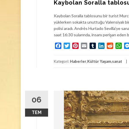
Kaybolan Soralla tablosu
Kaybolan Soralla tablosunu bir turist Murcia
yüklerken sokakta unuttuğu Valensiyalı bir
polisi aradı. Andrés Hurtado Sevilla’ye sa
saat 16:30 sularında, insanı perişan eden bi
Facebook
Twitter
Pinterest
Email
Tumblr
LinkedIn
Reddit
Wh
Kategori:
Haberler
,
Kültür Yaşam
,
sanat
06
TEM