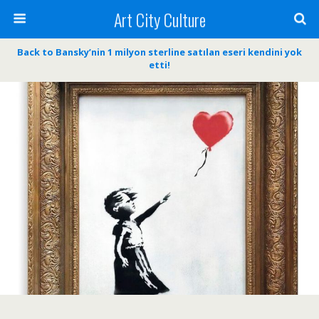
Art City Culture
Back to Bansky’nin 1 milyon sterline satılan eseri kendini yok
etti!