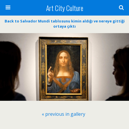
Art City Culture
Back to Salvador Mundi tablosunu kimin aldığı ve nereye gittiği
ortaya çıktı
« previous in gallery