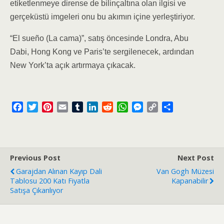
etiketlenmeye dirense de bilinçaltına olan ilgisi ve
gerçeküstü imgeleri onu bu akımın içine yerleştiriyor.
“El sueño (La cama)”, satış öncesinde Londra, Abu
Dabi, Hong Kong ve Paris’te sergilenecek, ardından
New York’ta açık artırmaya çıkacak.
F
T
P
E
T
L
R
W
M
C
S
a
w
i
m
u
i
e
h
e
o
h
c
i
n
a
m
n
d
a
s
p
a
e
t
t
i
b
k
d
t
s
y
r
b
t
e
l
l
e
i
s
e
L
e
Previous Post
Next Post
o
e
r
r
d
t
A
n
i
Garajdan Alınan Kayıp Dali
Van Gogh Müzesi
o
r
e
I
p
g
n
Tablosu 200 Katı Fiyatla
Kapanabilir
k
s
n
p
e
k
Satışa Çıkarılıyor
t
r