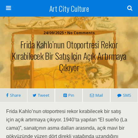
Art City Culture
24/09/2025 • No Comments
Frida Kahlo’nun Otoportresi Rekor
Kırabilecek Bir Satış Için Açık Artırmaya
Çıkıyor
Share
Tweet
Pin
Mail
SMS
Frida Kahlo’nun otoportresi rekor kırabilecek bir satış
için açık artırmaya çıkıyor. 1940’ta yapılan “El sueño (La
cama)”, sanatçının asma dalları arasında, açık mavi bir
gökyüzünde yüzen dört direkli yatağında uzandığını