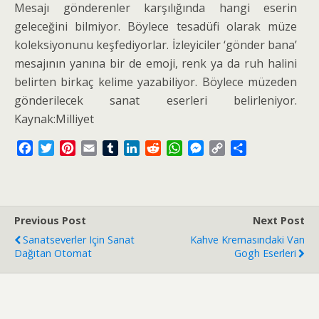
Mesajı gönderenler karşılığında hangi eserin
geleceğini bilmiyor. Böylece tesadüfi olarak müze
koleksiyonunu keşfediyorlar. İzleyiciler ‘gönder bana’
mesajının yanına bir de emoji, renk ya da ruh halini
belirten birkaç kelime yazabiliyor. Böylece müzeden
gönderilecek sanat eserleri belirleniyor.
Kaynak:Milliyet
F
T
P
E
T
L
R
W
M
C
S
a
w
i
m
u
i
e
h
e
o
h
c
i
n
a
m
n
d
a
s
p
a
e
t
t
i
b
k
d
t
s
y
r
b
t
e
l
l
e
i
s
e
L
e
Previous Post
Next Post
o
e
r
r
d
t
A
n
i
Sanatseverler Için Sanat
Kahve Kremasındaki Van
o
r
e
I
p
g
n
Dağıtan Otomat
Gogh Eserleri
k
s
n
p
e
k
t
r