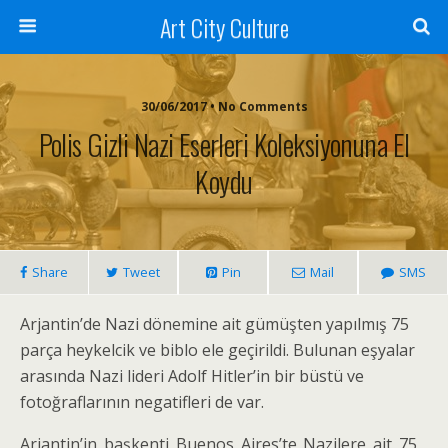
Art City Culture
30/06/2017 • No Comments
Polis Gizli Nazi Eserleri Koleksiyonuna El
Koydu
Share
Tweet
Pin
Mail
SMS
Arjantin’de Nazi dönemine ait gümüşten yapılmış 75
parça heykelcik ve biblo ele geçirildi. Bulunan eşyalar
arasında Nazi lideri Adolf Hitler’in bir büstü ve
fotoğraflarının negatifleri de var.
Arjantin’in başkenti Buenos Aires’te Nazilere ait 75