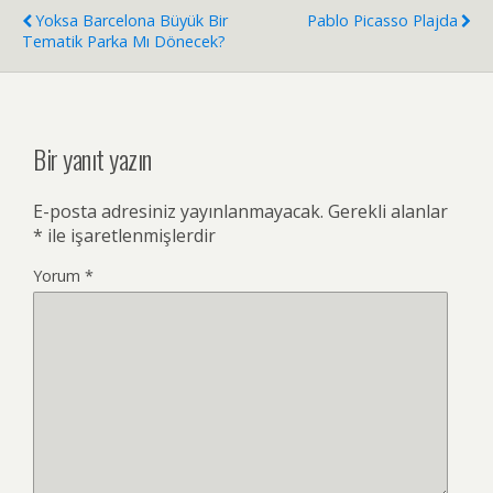
Yoksa Barcelona Büyük Bir
Pablo Picasso Plajda
o
r
e
I
p
g
n
Tematik Parka Mı Dönecek?
k
s
n
p
e
k
t
r
Bir yanıt yazın
E-posta adresiniz yayınlanmayacak.
Gerekli alanlar
*
ile işaretlenmişlerdir
Yorum
*