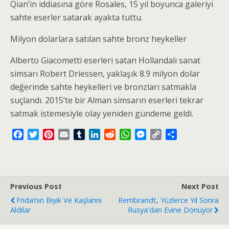
Qian’in iddiasına göre Rosales, 15 yıl boyunca galeriyi
sahte eserler satarak ayakta tuttu.
Milyon dolarlara satılan sahte bronz heykeller
Alberto Giacometti eserleri satan Hollandalı sanat
simsarı Robert Driessen, yaklaşık 8.9 milyon dolar
değerinde sahte heykelleri ve bronzları satmakla
suçlandı. 2015’te bir Alman simsarın eserleri tekrar
satmak istemesiyle olay yeniden gündeme geldi.
F
T
P
E
T
L
R
W
M
C
S
a
w
i
m
u
i
e
h
e
o
h
c
i
n
a
m
n
d
a
s
p
a
e
t
t
i
b
k
d
t
s
y
r
b
t
e
l
l
e
i
s
e
L
e
Previous Post
Next Post
o
e
r
r
d
t
A
n
i
Frida’nın Bıyık Ve Kaşlarını
Rembrandt, Yüzlerce Yıl Sonra
o
r
e
I
p
g
n
Aldılar
Rusya'dan Evine Dönüyor
k
s
n
p
e
k
t
r