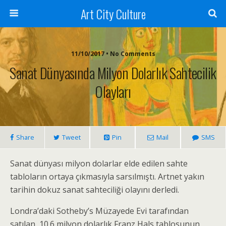
Art City Culture
11/10/2017 • No Comments
Sanat Dünyasında Milyon Dolarlık Sahtecilik
Olayları
Share
Tweet
Pin
Mail
SMS
Sanat dünyası milyon dolarlar elde edilen sahte
tabloların ortaya çıkmasıyla sarsılmıştı. Artnet yakın
tarihin dokuz sanat sahteciliği olayını derledi.
Londra’daki Sotheby’s Müzayede Evi tarafından
satılan, 10.6 milyon dolarlık Franz Hals tablosunun