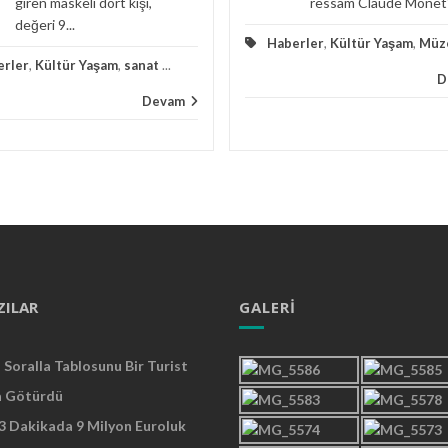
giren maskeli dört kişi,
ressam Claude Monet'i
değeri 9...
Haberler
,
Kültür Yaşam
,
Müz
erler
,
Kültür Yaşam
,
sanat
...
D
Devam
ZILAR
GALERI
Soralla Tablosunu Bir Turist
a Götürdü
 3 Dakikada 9 Milyon Euroluk