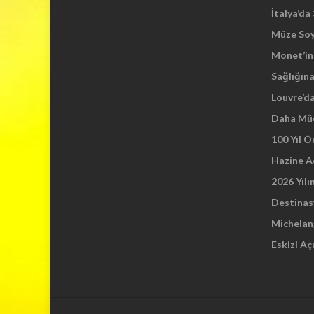
İtalya’da
Müze So
Monet’in 
Sağlığına
Louvre’d
Daha Mü
100 Yıl 
Hazine A
2026 Yılı
Destinas
Michelang
Eskizi Aç