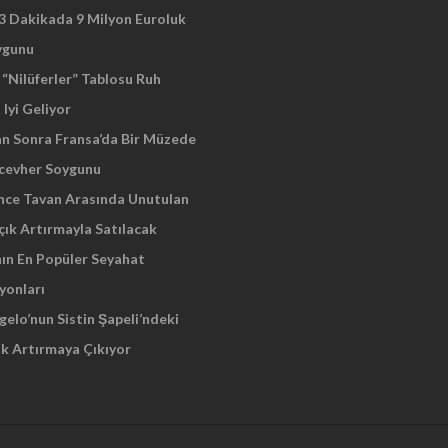
 3 Dakikada 9 Milyon Euroluk
ygunu
“Nilüferler” Tablosu Ruh
 Iyi Geliyor
an Sonra Fransa’da Bir Müzede
cevher Soygunu
Önce Tavan Arasında Unutulan
çık Artırmayla Satılacak
nın En Popüler Seyahat
yonları
elo’nun Sistin Şapeli’ndeki
ık Artırmaya Çıkıyor