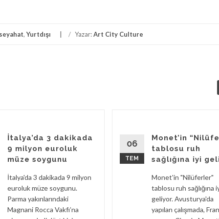
Link
seyahat
,
Yurtdışı
/
Yazar:
Art City Culture
İtalya’da 3 dakikada
Monet’in “Nilüfe
06
9 milyon euroluk
tablosu ruh
müze soygunu
TEM
sağlığına iyi gel
İtalya'da 3 dakikada 9 milyon
Monet'in "Nilüferler"
euroluk müze soygunu.
tablosu ruh sağlığına i
Parma yakınlarındaki
geliyor. Avusturya'da
Magnani Rocca Vakfı’na
yapılan çalışmada, Fran