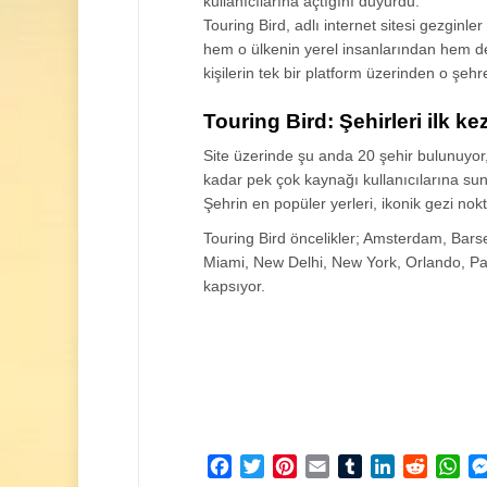
kullanıcılarına açtığını duyurdu.
Touring Bird, adlı internet sitesi gezginler 
hem o ülkenin yerel insanlarından hem d
kişilerin tek bir platform üzerinden o şehr
Touring Bird: Şehirleri ilk ke
Site üzerinde şu anda 20 şehir bulunuyor, e
kadar pek çok kaynağı kullanıcılarına su
Şehrin en popüler yerleri, ikonik gezi nok
Touring Bird öncelikler; Amsterdam, Bars
Miami, New Delhi, New York, Orlando, Pa
kapsıyor.
Facebook
Twitter
Pinterest
Email
Tumblr
LinkedIn
Reddit
Wh