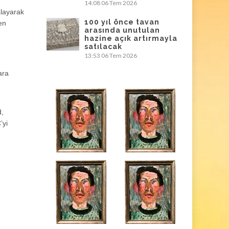
14:08
06 Tem 2026
ralayarak
100 yıl önce tavan
en
arasında unutulan
hazine açık artırmayla
satılacak
13:53
06 Tem 2026
ara
d,
’yi