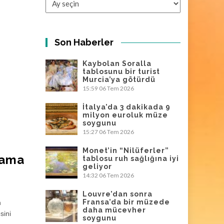
Son Haberler
Kaybolan Soralla
tablosunu bir turist
Murcia’ya götürdü
15:59
06 Tem 2026
İtalya’da 3 dakikada 9
milyon euroluk müze
soygunu
15:27
06 Tem 2026
Monet’in “Nilüferler”
nlama
tablosu ruh sağlığına iyi
geliyor
14:32
06 Tem 2026
Louvre’dan sonra
Fransa’da bir müzede
n
daha mücevher
sini
soygunu