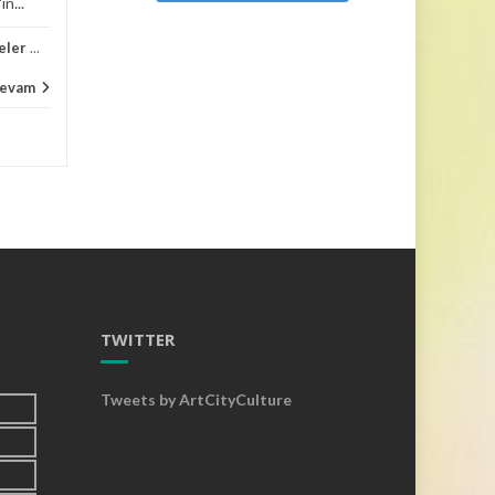
n...
müzesinde pazar günü...
eler
...
Haberler
,
Kültür Yaşam
,
Müzeler
...
Haber
evam
Devam
...
TWITTER
Tweets by ArtCityCulture