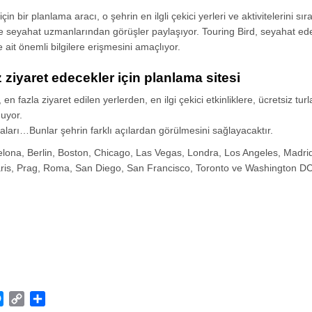
için bir planlama aracı, o şehrin en ilgli çekici yerleri ve aktivitelerini sı
e seyahat uzmanlarından görüşler paylaşıyor. Touring Bird, seyahat ed
e ait önemli bilgilere erişmesini amaçlıyor.
z ziyaret edecekler için planlama sitesi
n fazla ziyaret edilen yerlerden, en ilgi çekici etkinliklere, ücretsiz turl
nuyor.
taları…Bunlar şehrin farklı açılardan görülmesini sağlayacaktır.
elona, Berlin, Boston, Chicago, Las Vegas, Londra, Los Angeles, Madri
ris, Prag, Roma, San Diego, San Francisco, Toronto ve Washington DC
atsApp
Messenger
Copy
Share