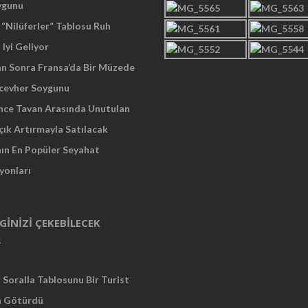
ygunu
“Nilüferler” Tablosu Ruh
 Iyi Geliyor
an Sonra Fransa’da Bir Müzede
cevher Soygunu
Önce Tavan Arasında Unutulan
çık Artırmayla Satılacak
nın En Popüler Seyahat
yonları
LGINIZI ÇEKEBILECEK
R
Soralla Tablosunu Bir Turist
a Götürdü