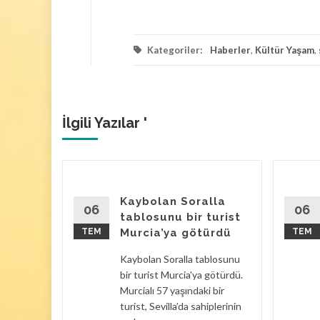
Kategoriler:
Haberler
,
Kültür Yaşam
,
İlgili Yazılar '
avan
Kaybolan Soralla
ulan
06
06
tablosunu bir turist
TEM
Murcia’ya götürdü
TEM
ılacak
Kaybolan Soralla tablosunu
rasında
bir turist Murcia'ya götürdü.
Murcialı 57 yaşındaki bir
Bir evin
turist, Sevilla’da sahiplerinin
şık 100