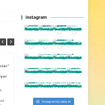
instagram
Louvre’dan sonra
06
06
rler”
Fransa’da bir
TEM
müzede daha
TEM
iyor
mücevher soygunu
Louvre’dan sonra Fransa’da
yi
bir müzede daha mücevher
soygunu. Fransız lüks cam
sız
Instagram'da takip et
üreticisi Lalique’in