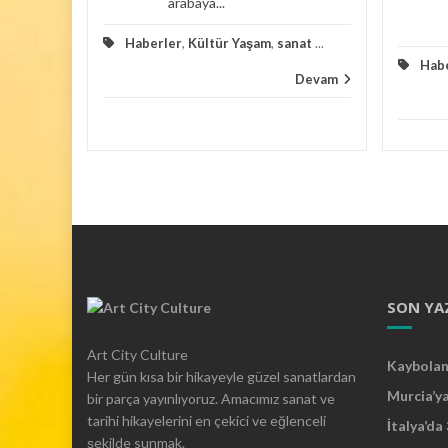
arabaya...
Haberler
,
Kültür Yaşam
,
sanat
...
zayede
Hab
Devam
Devam
SON YA
Art City Culture
Kaybolan 
Her gün kısa bir hikayeyle güzel sanatlardan
Murcia’y
bir parça yayınlıyoruz. Amacımız sanat ve
tarihi hikayelerini en çekici ve eğlenceli
İtalya’da
şekilde sunmak.