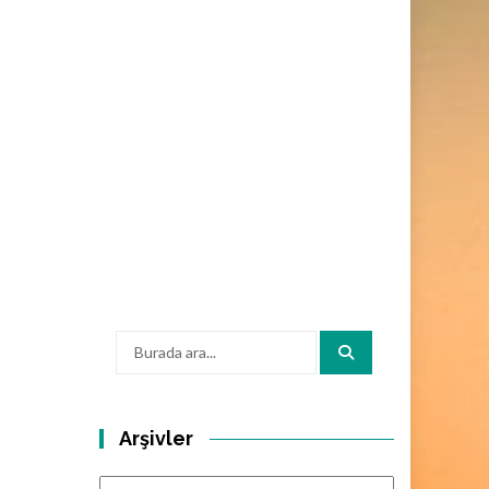
Arama:
Arşivler
Arşivler