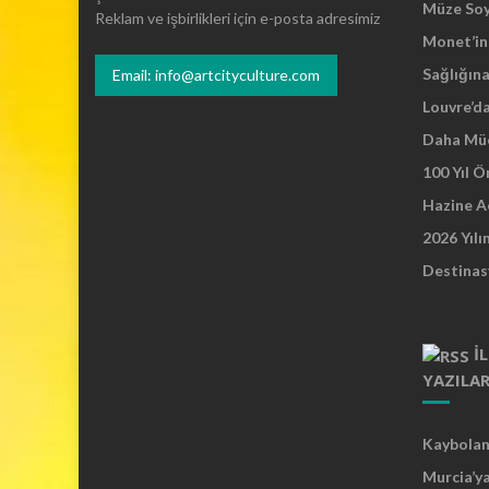
Müze So
Reklam ve işbirlikleri için e-posta adresimiz
Monet’in 
Sağlığına
Email: info@artcityculture.com
Louvre’d
Daha Mü
100 Yıl 
Hazine A
2026 Yılı
Destinas
İ
YAZILA
Kaybolan 
Murcia’y