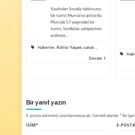
ler
Kaybolan Soralla tablosunu
arı.
bir turist Murcia'ya götürdü.
Murcialı 57 yaşındaki bir
line
turist, Sevilla’da sahiplerinin
arabaya...
Haberler
,
Kültür Yaşam
,
sanat
...
dışı
...
Hab
Devam
Devam
Bir yanıt yazın
E-posta adresiniz yayınlanmayacak.
Gerekli alanlar
*
ile işa
İSIM
*
E-POST