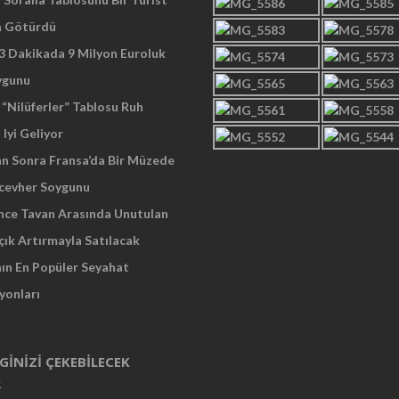
a Götürdü
 3 Dakikada 9 Milyon Euroluk
ygunu
“Nilüferler” Tablosu Ruh
 Iyi Geliyor
an Sonra Fransa’da Bir Müzede
cevher Soygunu
Önce Tavan Arasında Unutulan
çık Artırmayla Satılacak
nın En Popüler Seyahat
yonları
LGINIZI ÇEKEBILECEK
R