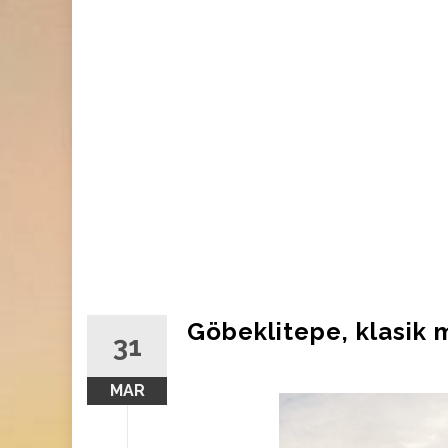
Göbeklitepe, klasik m
31
MAR