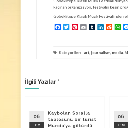
Göbeklitepe Klasik Müzik Festivali dünyaca 
kaçınan organizasyon, festivalin kesin pr
Göbeklitepe Klasik Müzik Festivali’nden el
Facebook
Twitter
Pinterest
Email
Tumblr
LinkedIn
Reddit
Wh
Kategoriler:
art
,
journalism
,
media
,
M
İlgili Yazılar '
Kaybolan Soralla
at
06
06
tablosunu bir turist
ı
TEM
Murcia’ya götürdü
TEM