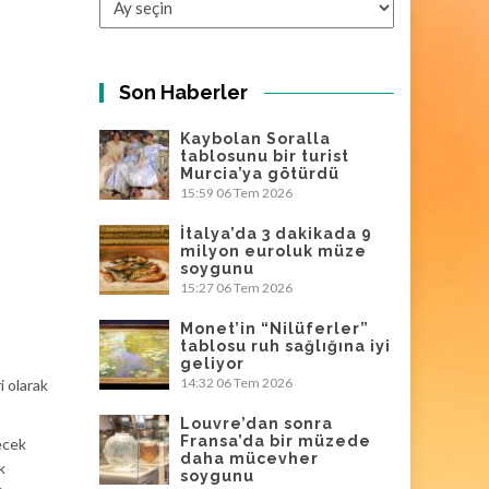
Son Haberler
Kaybolan Soralla
tablosunu bir turist
Murcia’ya götürdü
15:59
06 Tem 2026
İtalya’da 3 dakikada 9
milyon euroluk müze
soygunu
15:27
06 Tem 2026
Monet’in “Nilüferler”
tablosu ruh sağlığına iyi
geliyor
14:32
06 Tem 2026
i olarak
Louvre’dan sonra
Fransa’da bir müzede
ecek
daha mücevher
k
soygunu