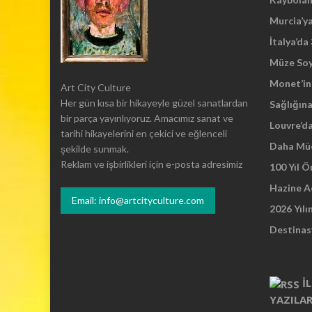
Murcia’y
İtalya’da
Müze So
Monet’in 
Art City Culture
Her gün kısa bir hikayeyle güzel sanatlardan
Sağlığına
bir parça yayınlıyoruz. Amacımız sanat ve
Louvre’d
tarihi hikayelerini en çekici ve eğlenceli
Daha Mü
şekilde sunmak.
Reklam ve işbirlikleri için e-posta adresimiz
100 Yıl 
Hazine A
Email: info@artcityculture.com
2026 Yılı
Destinas
İ
YAZILA