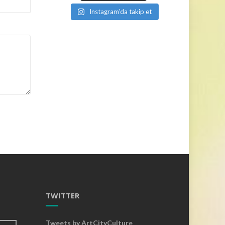
Instagram'da takip et
TWITTER
Tweets by ArtCityCulture