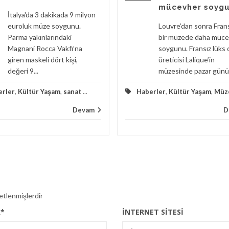
mücevher soyg
İtalya'da 3 dakikada 9 milyon
euroluk müze soygunu.
Louvre’dan sonra Fran
Parma yakınlarındaki
bir müzede daha müc
Magnani Rocca Vakfı’na
soygunu. Fransız lüks
giren maskeli dört kişi,
üreticisi Lalique’in
değeri 9...
müzesinde pazar günü.
erler
,
Kültür Yaşam
,
sanat
...
Haberler
,
Kültür Yaşam
,
Müz
Devam
D
retlenmişlerdir
A
*
İNTERNET SITESI