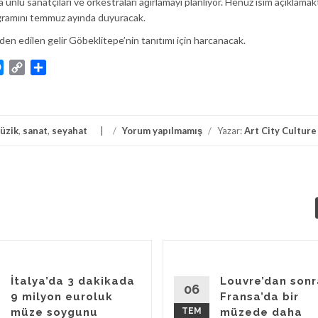
ünlü sanatçıları ve orkestraları ağırlamayı planlıyor. Henüz isim açıklama
ogramını temmuz ayında duyuracak.
den edilen gelir Göbeklitepe’nin tanıtımı için harcanacak.
atsApp
Messenger
Copy
Share
Link
üzik
,
sanat
,
seyahat
/
Yorum yapılmamış
/
Yazar:
Art City Culture
İtalya’da 3 dakikada
Louvre’dan sonr
06
9 milyon euroluk
Fransa’da bir
müze soygunu
TEM
müzede daha