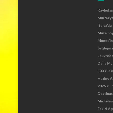
Kaybolan 
Murcia’y
İtalya’da
Müze So
Monet’in 
Sağlığına
Louvre’d
Daha Mü
100 Yıl 
Hazine A
2026 Yılı
Destinas
Michelang
Eskizi Aç