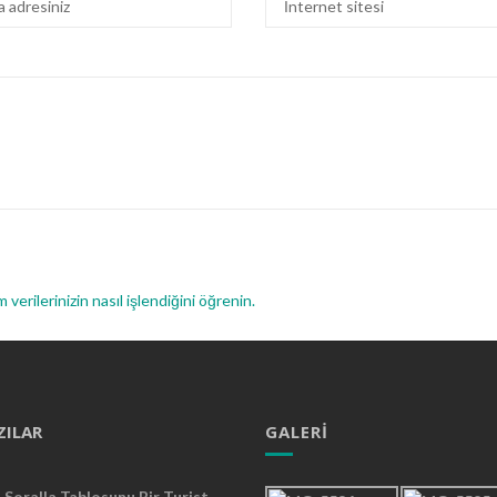
 verilerinizin nasıl işlendiğini öğrenin.
ZILAR
GALERI
Soralla Tablosunu Bir Turist