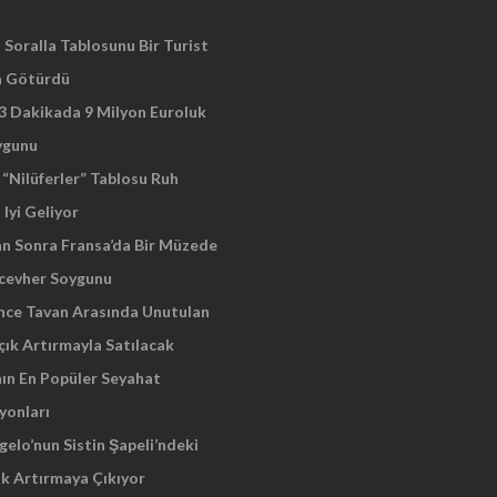
Soralla Tablosunu Bir Turist
a Götürdü
 3 Dakikada 9 Milyon Euroluk
ygunu
“Nilüferler” Tablosu Ruh
 Iyi Geliyor
an Sonra Fransa’da Bir Müzede
cevher Soygunu
Önce Tavan Arasında Unutulan
çık Artırmayla Satılacak
nın En Popüler Seyahat
yonları
elo’nun Sistin Şapeli’ndeki
ık Artırmaya Çıkıyor