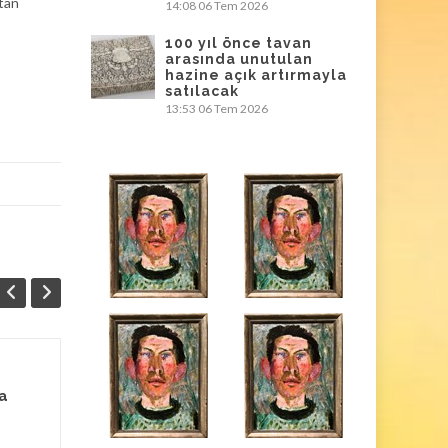
ktan
14:08
06 Tem 2026
100 yıl önce tavan
arasında unutulan
hazine açık artırmayla
satılacak
13:53
06 Tem 2026
100 yıl önce tavan
06
25
a
arasında unutulan
TEM
hazine açık
KAS
artırmayla satılacak