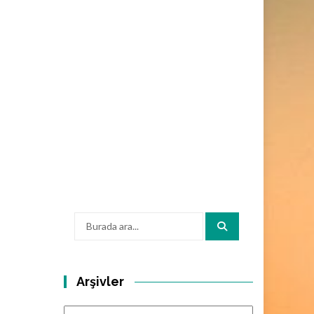
Arama:
Arşivler
Arşivler