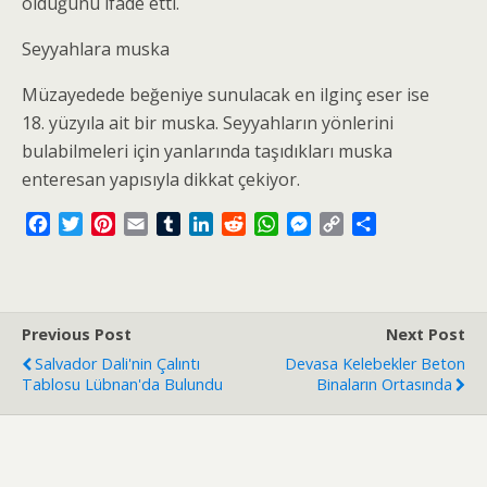
olduğunu ifade etti.
Seyyahlara muska
Müzayedede beğeniye sunulacak en ilginç eser ise
18. yüzyıla ait bir muska. Seyyahların yönlerini
bulabilmeleri için yanlarında taşıdıkları muska
enteresan yapısıyla dikkat çekiyor.
F
T
P
E
T
L
R
W
M
C
S
a
w
i
m
u
i
e
h
e
o
h
c
i
n
a
m
n
d
a
s
p
a
e
t
t
i
b
k
d
t
s
y
r
b
t
e
l
l
e
i
s
e
L
e
Previous Post
Next Post
o
e
r
r
d
t
A
n
i
Salvador Dali'nin Çalıntı
Devasa Kelebekler Beton
o
r
e
I
p
g
n
Tablosu Lübnan'da Bulundu
Binaların Ortasında
k
s
n
p
e
k
t
r