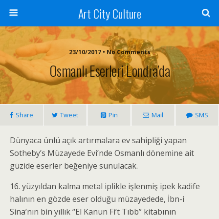
Art City Culture
23/10/2017 • No Comments
Osmanlı Eserleri Londra’da
Share
Tweet
Pin
Mail
SMS
Dünyaca ünlü açık artırmalara ev sahipliği yapan
Sotheby’s Müzayede Evi’nde Osmanlı dönemine ait
güzide eserler beğeniye sunulacak.
16. yüzyıldan kalma metal iplikle işlenmiş ipek kadife
halının en gözde eser olduğu müzayedede, İbn-i
Sina’nın bin yıllık “El Kanun Fi’t Tıbb” kitabının