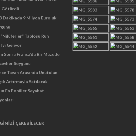
a Götürdü
 3 Dakikada 9 Milyon Euroluk
ygunu
“Nilüferler” Tablosu Ruh
 Iyi Geliyor
an Sonra Fransa’da Bir Müzede
cevher Soygunu
Önce Tavan Arasında Unutulan
çık Artırmayla Satılacak
nın En Popüler Seyahat
yonları
LGINIZI ÇEKEBILECEK
R