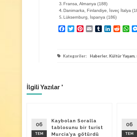
Fransa, Almanya (188)
Danimarka, Finlandiye, İsveç İtalya (1
Lüksemburg, İspanya (186)
Facebook
Twitter
Pinterest
Email
Tumblr
LinkedIn
Reddit
Wh
Kategoriler:
Haberler
,
Kültür Yaşam
,
İlgili Yazılar '
avan
Kaybolan Soralla
ulan
06
06
tablosunu bir turist
TEM
Murcia’ya götürdü
TEM
ılacak