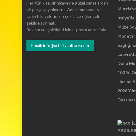
Her gün kısa bir hikayeyle güzel sanatlardan
Murcia’y
bir parça yayınlıyoruz. Amacımız sanat ve
tarihi hikayelerini en çekici ve eğlenceli
İtalya’da
şekilde sunmak.
Müze So
Reklam ve işbirlikleri için e-posta adresimiz
Monet’in 
Sağlığına
Email: info@artcityculture.com
Louvre’d
Daha Mü
100 Yıl 
Hazine A
2026 Yılı
Destinas
İ
YAZILA