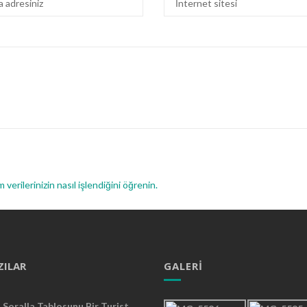
 verilerinizin nasıl işlendiğini öğrenin.
ZILAR
GALERI
Soralla Tablosunu Bir Turist