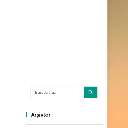
Arama:
Arşivler
Arşivler