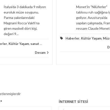
İtalya'da 3 dakikada 9 milyon
Monet'in "Nilüferler"
euroluk müze soygunu.
tablosu ruh sağlığına i
Parma yakınlarındaki
geliyor. Avusturya'da
Magnani Rocca Vakfı’na
yapılan çalışmada, Fran
giren maskeli dört kişi,
ressam Claude Monet'i
değeri 9...
Haberler
,
Kültür Yaşam
,
Müz
erler
,
Kültür Yaşam
,
sanat
...
D
Devam
retlenmişlerdir
A
*
İNTERNET SITESI