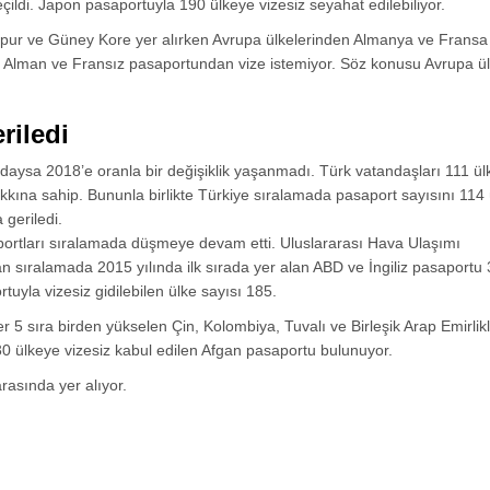
ldi. Japon pasaportuyla 190 ülkeye vizesiz seyahat edilebiliyor.
ngapur ve Güney Kore yer alırken Avrupa ülkelerinden Almanya ve Frans
e Alman ve Fransız pasaportundan vize istemiyor. Söz konusu Avrupa ül
riledi
daysa 2018’e oranla bir değişiklik yaşanmadı. Türk vatandaşları 111 ü
ına sahip. Bununla birlikte Türkiye sıralamada pasaport sayısını 114
 geriledi.
portları sıralamada düşmeye devam etti. Uluslararası Hava Ulaşımı
n sıralamada 2015 yılında ilk sırada yer alan ABD ve İngiliz pasaportu 3
tuyla vizesiz gidilebilen ülke sayısı 185.
r 5 sıra birden yükselen Çin, Kolombiya, Tuvalı ve Birleşik Arap Emirlikl
30 ülkeye vizesiz kabul edilen Afgan pasaportu bulunuyor.
rasında yer alıyor.