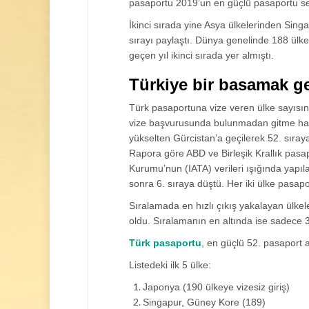
pasaportu 2019’un en güçlü pasaportu seçi
İkinci sırada yine Asya ülkelerinden Si
sırayı paylaştı. Dünya genelinde 188 ülk
geçen yıl ikinci sırada yer almıştı.
Türkiye bir basamak ge
Türk pasaportuna vize veren ülke sayısın
vize başvurusunda bulunmadan gitme hakk
yükselten Gürcistan’a geçilerek 52. sıraya
Rapora göre ABD ve Birleşik Krallık pasa
Kurumu’nun (IATA) verileri ışığında yapıla
sonra 6. sıraya düştü. Her iki ülke pasapor
Sıralamada en hızlı çıkış yakalayan ülkele
oldu. Sıralamanın en altında ise sadece 
Türk pasaportu
, en güçlü 52. pasaport a
Listedeki ilk 5 ülke:
Japonya (190 ülkeye vizesiz giriş)
Singapur, Güney Kore (189)