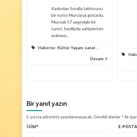
Kaybolan Soralla tablosunu
rasında
bir turist Murcia'ya götürdü.
Murcialı 57 yaşındaki bir
Bir evin
turist, Sevilla’da sahiplerinin
şık 100
arabaya...
Haberler
,
Kültür Yaşam
,
sanat
...
zayede
Hab
Devam
Devam
Bir yanıt yazın
E-posta adresiniz yayınlanmayacak.
Gerekli alanlar
*
ile işa
İSIM
*
E-POST