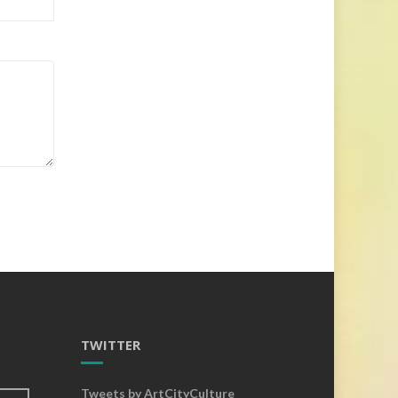
TWITTER
Tweets by ArtCityCulture