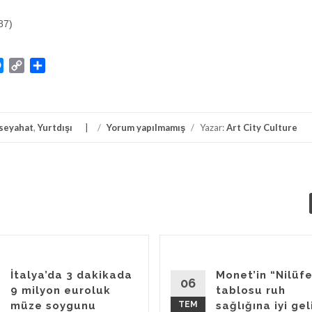
87)
atsApp
Messenger
Copy
Share
Link
seyahat
,
Yurtdışı
/
Yorum yapılmamış
/
Yazar:
Art City Culture
İtalya’da 3 dakikada
Monet’in “Nilüfe
06
9 milyon euroluk
tablosu ruh
müze soygunu
TEM
sağlığına iyi gel