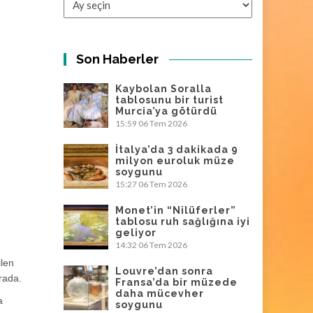
Son Haberler
Kaybolan Soralla
tablosunu bir turist
Murcia’ya götürdü
15:59
06 Tem 2026
İtalya’da 3 dakikada 9
milyon euroluk müze
soygunu
15:27
06 Tem 2026
Monet’in “Nilüferler”
tablosu ruh sağlığına iyi
geliyor
14:32
06 Tem 2026
ilen
Louvre’dan sonra
rada.
Fransa’da bir müzede
daha mücevher
a
soygunu