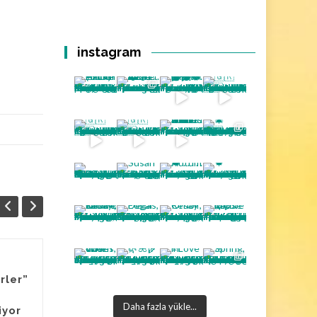
instagram
Louvre’dan sonra
06
06
rler”
Fransa’da bir
TEM
müzede daha
TEM
Daha fazla yükle...
iyor
mücevher soygunu