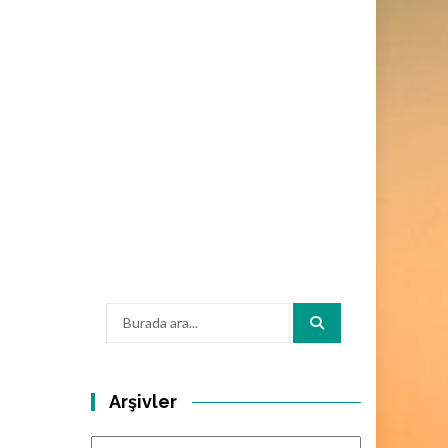
Arama:
Arşivler
Arşivler