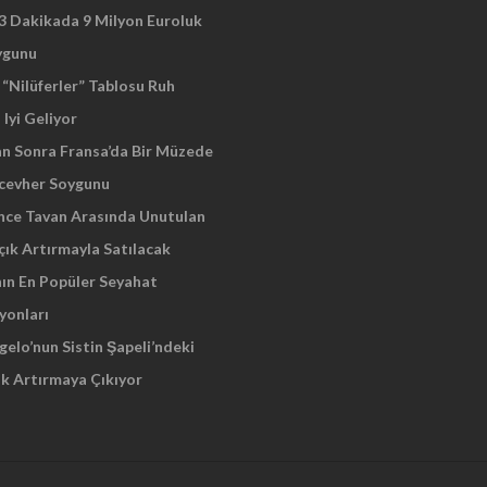
 3 Dakikada 9 Milyon Euroluk
ygunu
“Nilüferler” Tablosu Ruh
 Iyi Geliyor
an Sonra Fransa’da Bir Müzede
cevher Soygunu
Önce Tavan Arasında Unutulan
çık Artırmayla Satılacak
nın En Popüler Seyahat
yonları
elo’nun Sistin Şapeli’ndeki
ık Artırmaya Çıkıyor