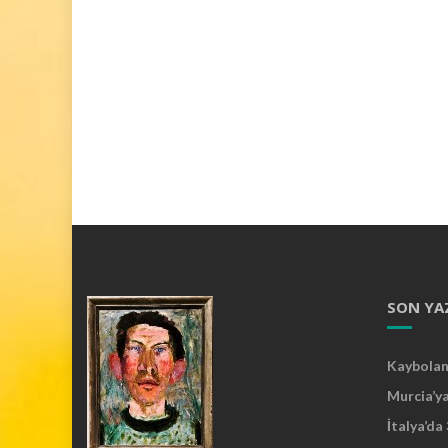
SON YA
Kaybolan 
Murcia’y
İtalya’da