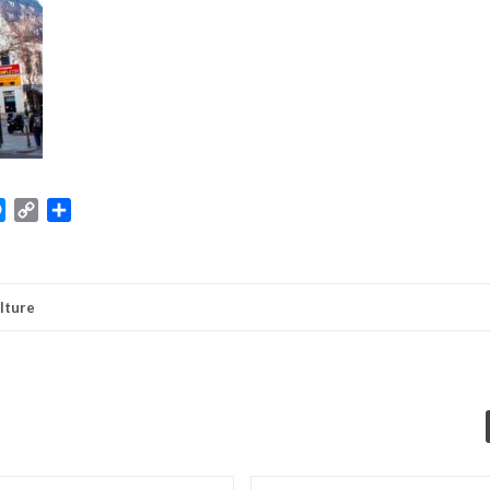
atsApp
Messenger
Copy
Share
Link
ulture