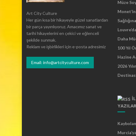
Müze So
Monet’in 
Art City Culture
Her gün kısa bir hikayeyle güzel sanatlardan
Sağlığına
bir parça yayınlıyoruz. Amacımız sanat ve
Louvre’d
tarihi hikayelerini en çekici ve eğlenceli
Daha Mü
şekilde sunmak.
Reklam ve işbirlikleri için e-posta adresimiz
100 Yıl 
Hazine A
Email: info@artcityculture.com
2026 Yılı
Destinas
İ
YAZILA
Kaybolan 
Murcia’y