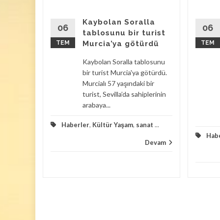
avan
Kaybolan Soralla
ulan
06
06
tablosunu bir turist
TEM
Murcia’ya götürdü
TEM
ılacak
Kaybolan Soralla tablosunu
rasında
bir turist Murcia'ya götürdü.
Murcialı 57 yaşındaki bir
Bir evin
turist, Sevilla’da sahiplerinin
şık 100
arabaya...
Haberler
,
Kültür Yaşam
,
sanat
...
zayede
Hab
Devam
Devam