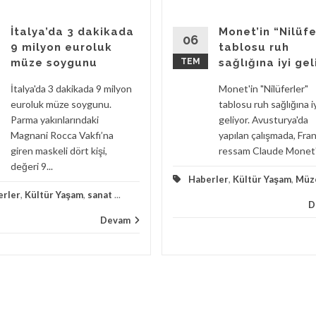
İtalya’da 3 dakikada
Monet’in “Nilüfe
06
9 milyon euroluk
tablosu ruh
müze soygunu
TEM
sağlığına iyi gel
İtalya'da 3 dakikada 9 milyon
Monet'in "Nilüferler"
euroluk müze soygunu.
tablosu ruh sağlığına i
Parma yakınlarındaki
geliyor. Avusturya'da
Magnani Rocca Vakfı’na
yapılan çalışmada, Fran
giren maskeli dört kişi,
ressam Claude Monet'i
değeri 9...
Haberler
,
Kültür Yaşam
,
Müz
erler
,
Kültür Yaşam
,
sanat
...
D
Devam