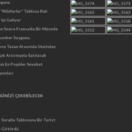
ygunu
“Nilüferler” Tablosu Ruh
 Iyi Geliyor
an Sonra Fransa’da Bir Müzede
cevher Soygunu
Önce Tavan Arasında Unutulan
çık Artırmayla Satılacak
nın En Popüler Seyahat
yonları
LGINIZI ÇEKEBILECEK
R
Soralla Tablosunu Bir Turist
a Götürdü