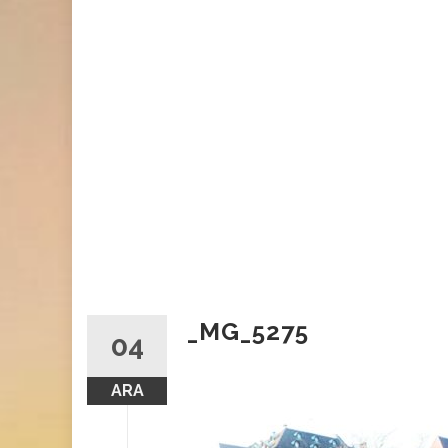
_MG_5275
04
ARA