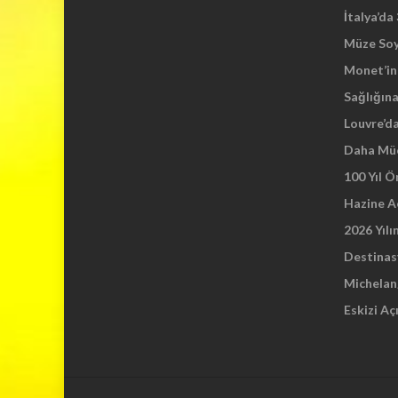
İtalya’da
Müze So
Monet’in 
Sağlığına
Louvre’d
Daha Mü
100 Yıl 
Hazine A
2026 Yılı
Destinas
Michelang
Eskizi Aç