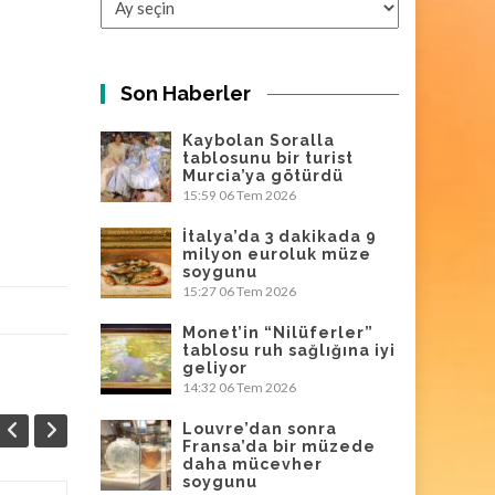
Son Haberler
Kaybolan Soralla
tablosunu bir turist
Murcia’ya götürdü
15:59
06 Tem 2026
İtalya’da 3 dakikada 9
milyon euroluk müze
soygunu
15:27
06 Tem 2026
Monet’in “Nilüferler”
tablosu ruh sağlığına iyi
geliyor
14:32
06 Tem 2026
Louvre’dan sonra
Fransa’da bir müzede
daha mücevher
soygunu