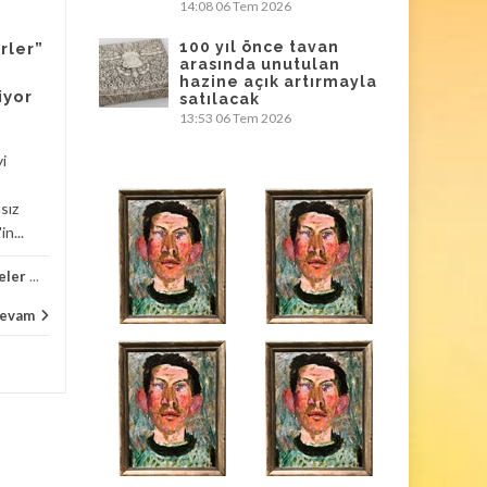
14:08
06 Tem 2026
Louvre’dan sonra
06
06
100 yıl önce tavan
rler”
Fransa’da bir
arasında unutulan
TEM
müzede daha
TEM
hazine açık artırmayla
iyor
satılacak
mücevher soygunu
13:53
06 Tem 2026
Louvre’dan sonra Fransa’da
yi
bir müzede daha mücevher
soygunu. Fransız lüks cam
sız
üreticisi Lalique’in
n...
müzesinde pazar günü...
eler
...
Haberler
,
Kültür Yaşam
,
Müzeler
...
Haber
evam
Devam
...