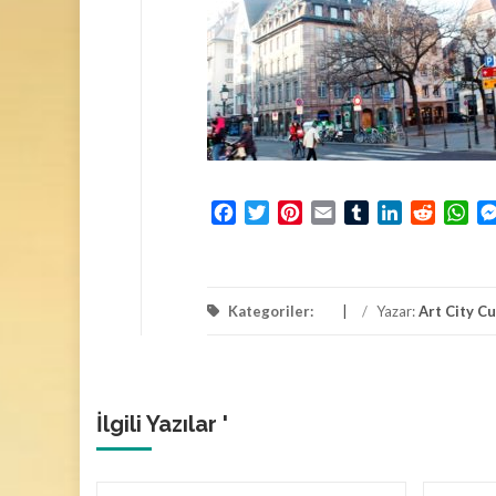
Facebook
Twitter
Pinterest
Email
Tumblr
LinkedIn
Reddit
Wh
Kategoriler:
/
Yazar:
Art City C
İlgili Yazılar '