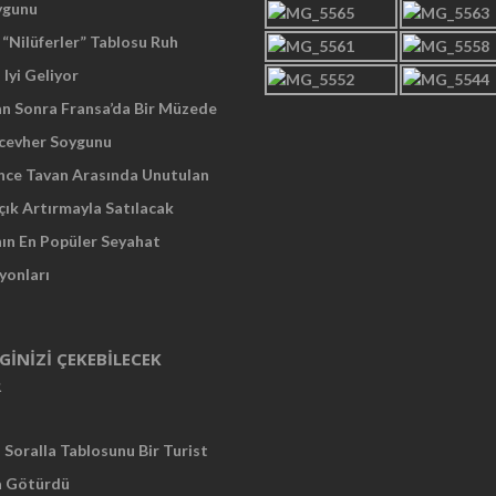
ygunu
“Nilüferler” Tablosu Ruh
 Iyi Geliyor
an Sonra Fransa’da Bir Müzede
cevher Soygunu
Önce Tavan Arasında Unutulan
çık Artırmayla Satılacak
nın En Popüler Seyahat
yonları
LGINIZI ÇEKEBILECEK
R
Soralla Tablosunu Bir Turist
a Götürdü