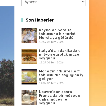
Son Haberler
Kaybolan Soralla
tablosunu bir turist
Murcia’ya götürdü
15:59
06 Tem 2026
İtalya’da 3 dakikada 9
milyon euroluk müze
soygunu
15:27
06 Tem 2026
Monet’in “Nilüferler”
tablosu ruh sağlığına iyi
geliyor
14:32
06 Tem 2026
Louvre’dan sonra
Fransa’da bir müzede
daha mücevher
soygunu