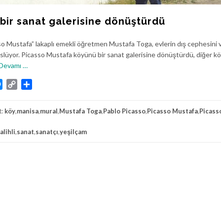
bir sanat galerisine dönüştürdü
sso Mustafa” lakaplı emekli öğretmen Mustafa Toga, evlerin dış cephesini 
süslüyor. Picasso Mustafa köyünü bir sanat galerisine dönüştürdü, diğer k
h
Devamı
…
a
atsApp
Messenger
Copy
Share
k
Link
k
ı
t:
köy
,
manisa
,
mural
,
Mustafa Toga
,
Pablo Picasso
,
Picasso Mustafa
,
Picass
n
d
alihli
,
sanat
,
sanatçı
,
yeşilçam
a
P
i
c
a
s
s
o