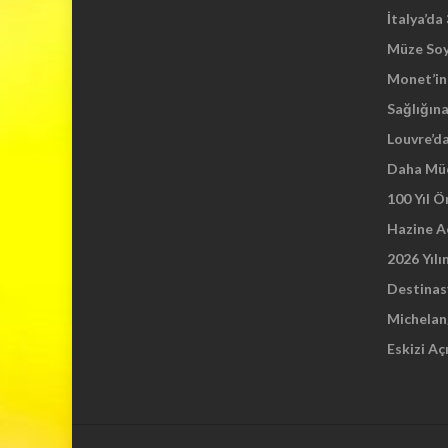
İtalya’da
Müze So
Monet’in 
Sağlığına
Louvre’d
Daha Mü
100 Yıl 
Hazine A
2026 Yılı
Destinas
Michelang
Eskizi Aç