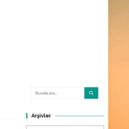
Arama:
Arşivler
Arşivler