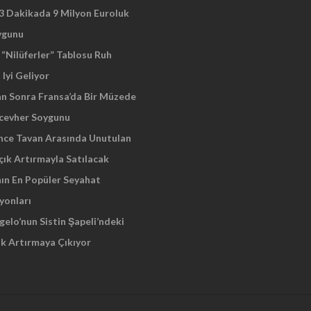
 3 Dakikada 9 Milyon Euroluk
ygunu
“Nilüferler” Tablosu Ruh
 Iyi Geliyor
an Sonra Fransa’da Bir Müzede
cevher Soygunu
Önce Tavan Arasında Unutulan
çık Artırmayla Satılacak
nın En Popüler Seyahat
yonları
elo’nun Sistin Şapeli’ndeki
ık Artırmaya Çıkıyor