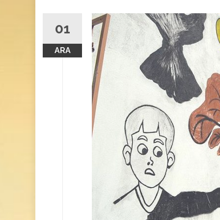
01
ARA