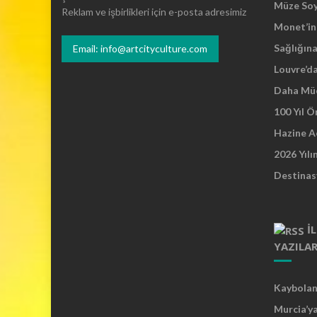
Müze So
Reklam ve işbirlikleri için e-posta adresimiz
Monet’in 
Sağlığına
Email: info@artcityculture.com
Louvre’d
Daha Mü
100 Yıl 
Hazine A
2026 Yılı
Destinas
İ
YAZILA
Kaybolan 
Murcia’y