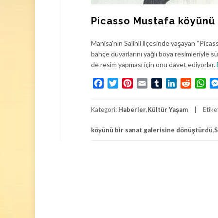
Picasso Mustafa köyünü 
Manisa’nın Salihli ilçesinde yaşayan “Pica
bahçe duvarlarını yağlı boya resimleriyle 
de resim yapması için onu davet ediyorlar.
Facebook
Twitter
Pinterest
Email
Tumblr
LinkedIn
Reddit
Wh
Kategori:
Haberler
,
Kültür Yaşam
Etike
köyünü bir sanat galerisine dönüştürdü
,
S