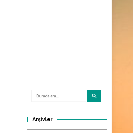
Arama:
Arşivler
Arşivler