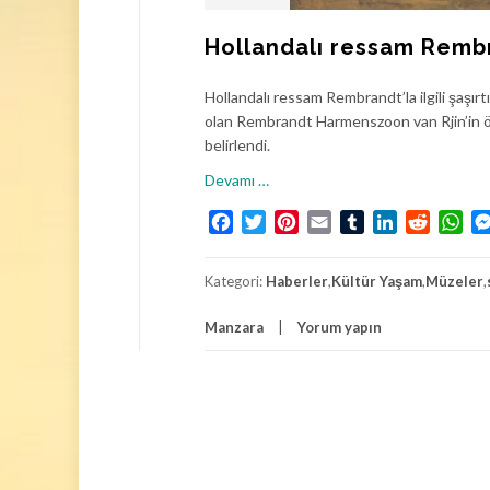
Hollandalı ressam Rembran
Hollandalı ressam Rembrandt’la ilgili şaşırt
olan Rembrandt Harmenszoon van Rjin’in öğr
belirlendi.
h
Devamı
…
a
Facebook
Twitter
Pinterest
Email
Tumblr
LinkedIn
Reddit
Wh
k
k
ı
Kategori:
Haberler
,
Kültür Yaşam
,
Müzeler
,
n
d
Manzara
Yorum yapın
a
H
o
l
l
a