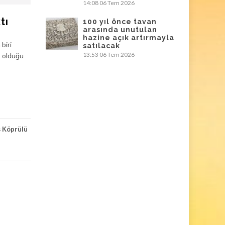
14:08
06 Tem 2026
tı
100 yıl önce tavan
arasında unutulan
hazine açık artırmayla
biri
satılacak
13:53
06 Tem 2026
t olduğu
ş Köprülü