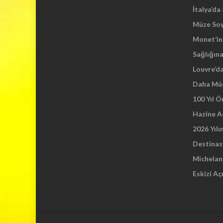
İtalya’da
Müze So
Monet’in 
Sağlığına
Louvre’d
Daha Mü
100 Yıl 
Hazine A
2026 Yılı
Destinas
Michelang
Eskizi Aç