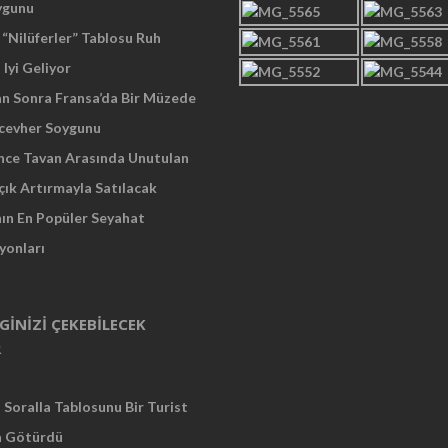
ygunu
“Nilüferler” Tablosu Ruh
 Iyi Geliyor
an Sonra Fransa’da Bir Müzede
cevher Soygunu
Önce Tavan Arasında Unutulan
çık Artırmayla Satılacak
nın En Popüler Seyahat
yonları
LGINIZI ÇEKEBILECEK
R
Soralla Tablosunu Bir Turist
a Götürdü