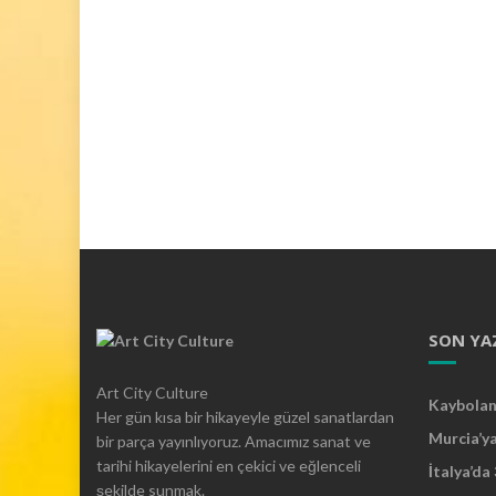
l
a
i
l
g
i
l
i
ş
a
ş
ı
r
t
SON YA
ı
c
Art City Culture
Kaybolan 
ı
Her gün kısa bir hikayeyle güzel sanatlardan
b
Murcia’y
bir parça yayınlıyoruz. Amacımız sanat ve
i
tarihi hikayelerini en çekici ve eğlenceli
İtalya’da
r
şekilde sunmak.