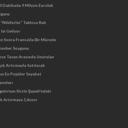
 3 Dakikada 9 Milyon Euroluk
ygunu
“Nilüferler” Tablosu Ruh
 Iyi Geliyor
an Sonra Fransa’da Bir Müzede
cevher Soygunu
Önce Tavan Arasında Unutulan
çık Artırmayla Satılacak
nın En Popüler Seyahat
yonları
elo’nun Sistin Şapeli’ndeki
ık Artırmaya Çıkıyor