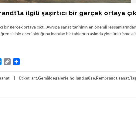
dt’la ilgili şaşırtıcı bir gerçek ortaya çık
ıcı bir gerçek ortaya çıktı. Avrupa sanat tarihinin en önemli ressamlarından 
encisinin eseri olduğuna inanılan bir tablonun aslında yine ünlü isme ai
atsApp
Messenger
Copy
Share
Link
sanat
Etiket:
art
,
Gemäldegalerie
,
holland
,
müze
,
Rembrandt
,
sanat
,
Ta