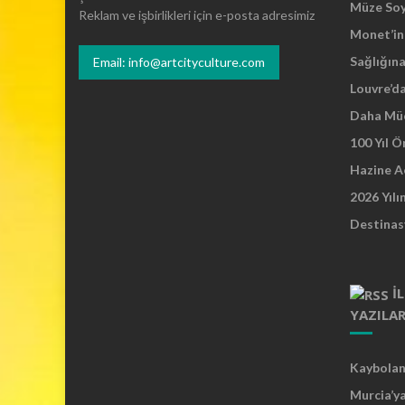
g
Müze So
Reklam ve işbirlikleri için e-posta adresimiz
e
Monet’in 
r
Sağlığına
Email: info@artcityculture.com
ç
e
Louvre’d
k
Daha Mü
o
100 Yıl 
r
t
Hazine A
a
2026 Yılı
y
Destinas
a
ç
ı
k
İ
t
YAZILA
ı
Kaybolan 
Murcia’y