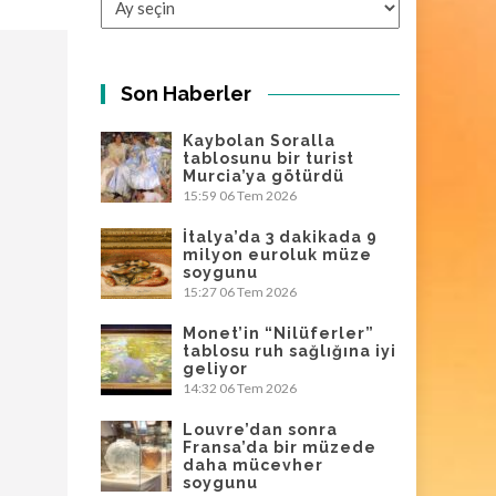
Son Haberler
Kaybolan Soralla
tablosunu bir turist
Murcia’ya götürdü
15:59
06 Tem 2026
İtalya’da 3 dakikada 9
milyon euroluk müze
soygunu
15:27
06 Tem 2026
Monet’in “Nilüferler”
tablosu ruh sağlığına iyi
geliyor
14:32
06 Tem 2026
Louvre’dan sonra
Fransa’da bir müzede
daha mücevher
soygunu