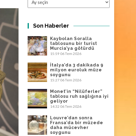
Son Haberler
Kaybolan Soralla
tablosunu bir turist
Murcia’ya götürdü
15:59
06 Tem 2026
İtalya’da 3 dakikada 9
milyon euroluk müze
soygunu
15:27
06 Tem 2026
Monet’in “Nilüferler”
tablosu ruh sağlığına iyi
geliyor
14:32
06 Tem 2026
Louvre’dan sonra
Fransa’da bir müzede
daha mücevher
soygunu