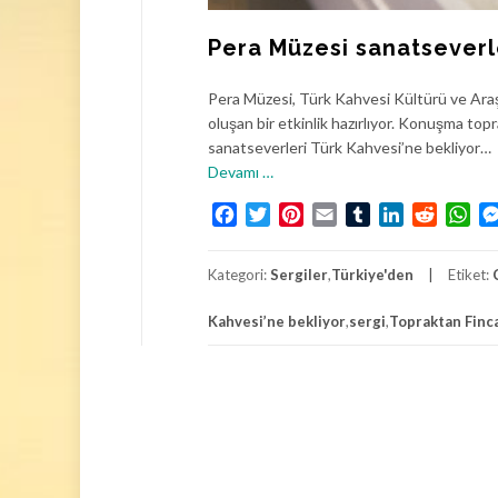
Pera Müzesi sanatseverl
Pera Müzesi, Türk Kahvesi Kültürü ve Araş
oluşan bir etkinlik hazırlıyor. Konuşma to
sanatseverleri Türk Kahvesi’ne bekliyor…
h
Devamı
…
a
Facebook
Twitter
Pinterest
Email
Tumblr
LinkedIn
Reddit
Wh
k
k
ı
Kategori:
Sergiler
,
Türkiye'den
Etiket:
n
d
Kahvesi’ne bekliyor
,
sergi
,
Topraktan Finc
a
P
e
r
a
M
ü