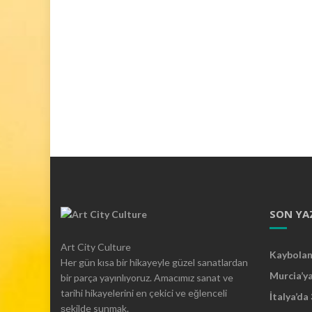
r
k
K
a
h
v
e
s
i
’
n
e
b
e
SON YA
k
l
Art City Culture
i
Kaybolan 
Her gün kısa bir hikayeyle güzel sanatlardan
y
Murcia’y
bir parça yayınlıyoruz. Amacımız sanat ve
o
tarihi hikayelerini en çekici ve eğlenceli
r
İtalya’da
şekilde sunmak.