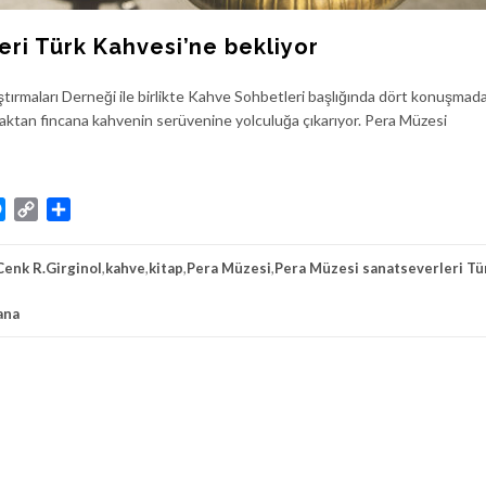
eri Türk Kahvesi’ne bekliyor
tırmaları Derneği ile birlikte Kahve Sohbetleri başlığında dört konuşmad
praktan fincana kahvenin serüvenine yolculuğa çıkarıyor. Pera Müzesi
atsApp
Messenger
Copy
Share
Link
Cenk R.Girginol
,
kahve
,
kitap
,
Pera Müzesi
,
Pera Müzesi sanatseverleri Tü
ana