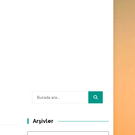
Arama:
Arşivler
Arşivler