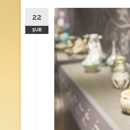
22
ŞUB