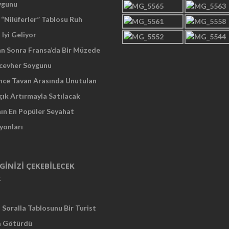
ygunu
“Nilüferler” Tablosu Ruh
 Iyi Geliyor
an Sonra Fransa’da Bir Müzede
cevher Soygunu
Önce Tavan Arasında Unutulan
çık Artırmayla Satılacak
nın En Popüler Seyahat
yonları
LGINIZI ÇEKEBILECEK
R
Soralla Tablosunu Bir Turist
a Götürdü