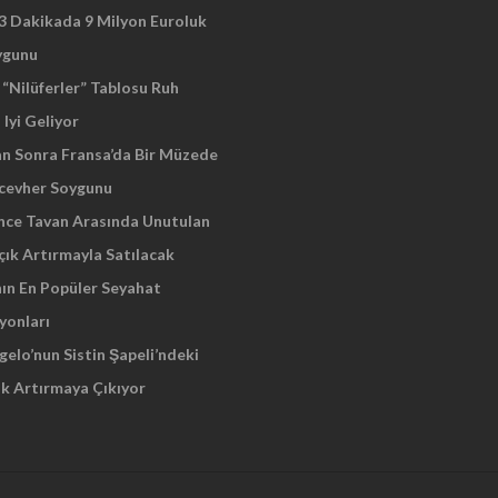
 3 Dakikada 9 Milyon Euroluk
ygunu
“Nilüferler” Tablosu Ruh
 Iyi Geliyor
an Sonra Fransa’da Bir Müzede
cevher Soygunu
Önce Tavan Arasında Unutulan
çık Artırmayla Satılacak
nın En Popüler Seyahat
yonları
elo’nun Sistin Şapeli’ndeki
ık Artırmaya Çıkıyor