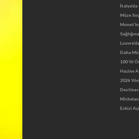
İtalya’da
Müze So
Monet’in 
Sağlığına
Louvre’d
Daha Mü
100 Yıl 
Hazine A
2026 Yılı
Destinas
Michelang
Eskizi Aç