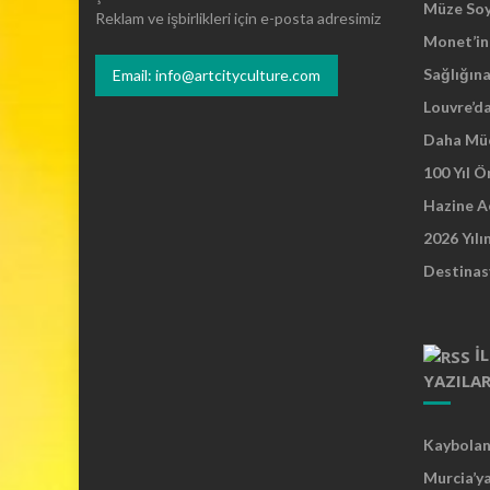
Müze So
Reklam ve işbirlikleri için e-posta adresimiz
Monet’in 
Sağlığına
Email: info@artcityculture.com
Louvre’d
Daha Mü
100 Yıl 
Hazine A
2026 Yılı
Destinas
İ
YAZILA
Kaybolan 
Murcia’y