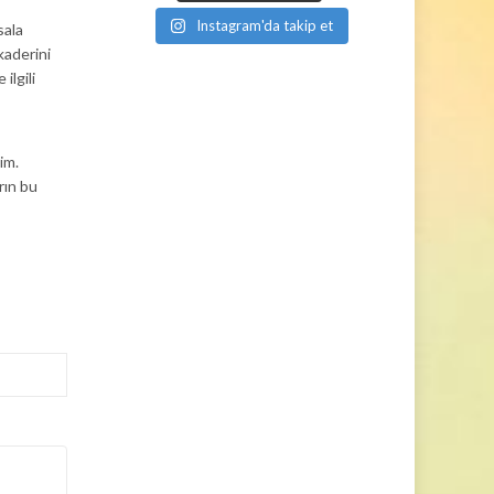
Instagram'da takip et
sala
kaderini
ilgili
im.
rın bu