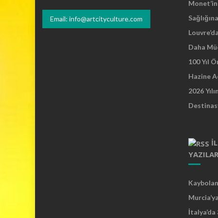
Monet’in 
Sağlığına
Email: info@artcityculture.com
Louvre’d
Daha Mü
100 Yıl 
Hazine A
2026 Yılı
Destinas
İ
YAZILA
Kaybolan 
Murcia’y
İtalya’da