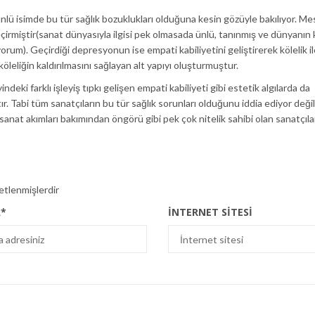
ü isimde bu tür sağlık bozuklukları olduğuna kesin gözüyle bakılıyor. Me
irmiştir(sanat dünyasıyla ilgisi pek olmasada ünlü, tanınmış ve dünyanın 
orum). Geçirdiği depresyonun ise empati kabiliyetini geliştirerek kölelik ile 
leliğin kaldırılmasını sağlayan alt yapıyı oluşturmuştur.
deki farklı işleyiş tıpkı gelişen empati kabiliyeti gibi estetik algılarda da
ır. Tabi tüm sanatçıların bu tür sağlık sorunları olduğunu iddia ediyor değil
e sanat akımları bakımından öngörü gibi pek çok nitelik sahibi olan sanatçıla
retlenmişlerdir
A
*
İNTERNET SITESI