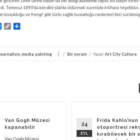
 götüren 1888 tarihli olayın da yer aldığı akademik rapor, bu olayın stres
ledi. Temmuz 1890’da kendini silahla öldürmek suretiyle intihara teşebbüs
um bozukluğu ve frengi’ gibi türlü sağlık bozukluğu nedenleri ileri sürülmü
atsApp
Messenger
Copy
Share
Link
journalism
,
media
,
painting
/
Bir yorum
/
Yazar:
Art City Culture
Van Gogh Müzesi
Frida Kahlo’nun
24
kapanabilir
otoportresi rek
EYL
kırabilecek bir 
Van Gogh Müzesi