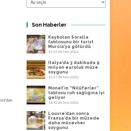
Son Haberler
Kaybolan Soralla
tablosunu bir turist
Murcia’ya götürdü
15:59
06 Tem 2026
İtalya’da 3 dakikada 9
milyon euroluk müze
soygunu
15:27
06 Tem 2026
Monet’in “Nilüferler”
tablosu ruh sağlığına iyi
geliyor
koz’dan
14:32
06 Tem 2026
Louvre’dan sonra
Fransa’da bir müzede
daha mücevher
soygunu