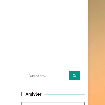
Arama:
Arşivler
Arşivler