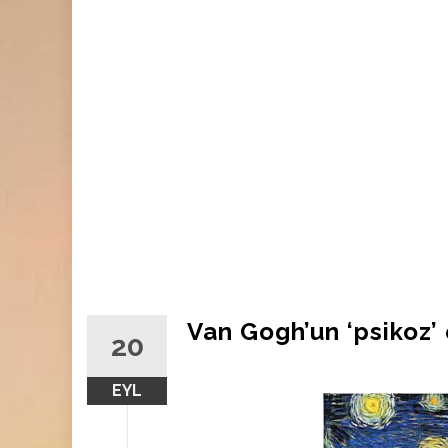
Van Gogh’un ‘psikoz’
20
EYL