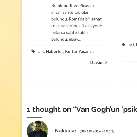
lo Van
Rembrandt ve Picasso
imzalı sahte tablolar
ara
bulundu. Roma’da bir sanat
ılan
restoratörüne ait atölyede
.
onlarca sahte tablo
bulundu. eBay...
Devam
art
,
art
,
Haberler
,
Kültür Yaşam
...
Devam
1 thought on “
Van Gogh’un ‘psik
Nakkase
(30/10/2016 - 10:11)