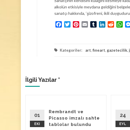
Sanatçının kendisini kulağını kesmeye kadar
alkolün etkisiyle meydana geldiğini belge
sanatçı hakkında, ‘şizofreni, ikili duygudur
Facebook
Twitter
Pinterest
Email
Tumblr
LinkedIn
Reddit
Wh
Kategoriler:
art
,
fineart
,
gazetecilik
,
İlgili Yazılar '
lan
Rembrandt ve
h’un
01
24
Picasso imzalı sahte
EKI
tablolar bulundu
EYL