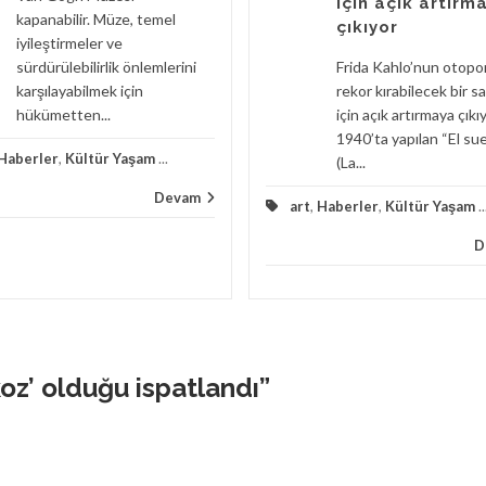
için açık artırm
kapanabilir. Müze, temel
çıkıyor
iyileştirmeler ve
sürdürülebilirlik önlemlerini
Frida Kahlo’nun otopo
karşılayabilmek için
rekor kırabilecek bir sa
hükümetten...
için açık artırmaya çıkıy
1940’ta yapılan “El su
Haberler
,
Kültür Yaşam
...
(La...
Devam
art
,
Haberler
,
Kültür Yaşam
..
D
oz’ olduğu ispatlandı
”