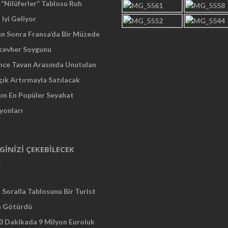
“Nilüferler” Tablosu Ruh
 Iyi Geliyor
an Sonra Fransa’da Bir Müzede
cevher Soygunu
Önce Tavan Arasında Unutulan
çık Artırmayla Satılacak
nın En Popüler Seyahat
yonları
LGINIZI ÇEKEBILECEK
R
Soralla Tablosunu Bir Turist
a Götürdü
 3 Dakikada 9 Milyon Euroluk