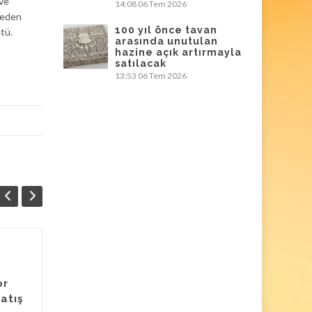
 ve
14:08
06 Tem 2026
 eden
100 yıl önce tavan
ştü.
arasında unutulan
hazine açık artırmayla
satılacak
13:53
06 Tem 2026
Garajdan alınan
24
05
kayıp Dali tablosu
or
EYL
200 katı fiyatla
ŞUB
satış
satışa çıkarılıyor