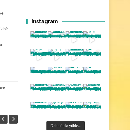
ve
instagram
k bir
rı
ure
Daha fazla yükle...