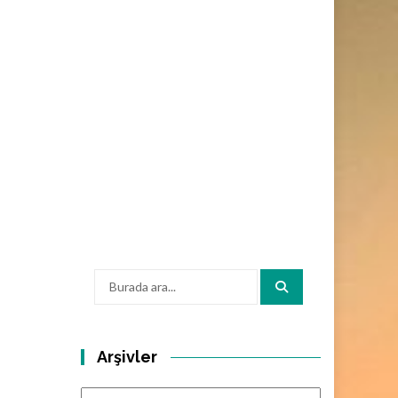
Arama:
Arşivler
Arşivler