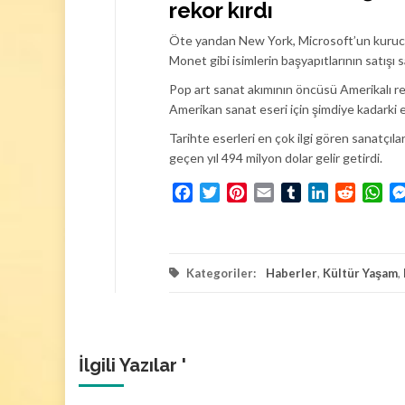
rekor kırdı
Öte yandan New York, Microsoft’un kurucu
Monet gibi isimlerin başyapıtlarının satışı
Pop art sanat akımının öncüsü Amerikalı r
Amerikan sanat eseri için şimdiye kadarki e
Tarihte eserleri en çok ilgi gören sanatçı
geçen yıl 494 milyon dolar gelir getirdi.
Facebook
Twitter
Pinterest
Email
Tumblr
LinkedIn
Reddit
Wh
Kategoriler:
Haberler
,
Kültür Yaşam
,
İlgili Yazılar '