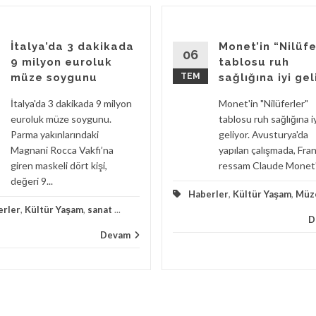
İtalya’da 3 dakikada
Monet’in “Nilüfe
06
9 milyon euroluk
tablosu ruh
müze soygunu
TEM
sağlığına iyi gel
İtalya'da 3 dakikada 9 milyon
Monet'in "Nilüferler"
euroluk müze soygunu.
tablosu ruh sağlığına i
Parma yakınlarındaki
geliyor. Avusturya'da
Magnani Rocca Vakfı’na
yapılan çalışmada, Fran
giren maskeli dört kişi,
ressam Claude Monet'i
değeri 9...
Haberler
,
Kültür Yaşam
,
Müz
erler
,
Kültür Yaşam
,
sanat
...
D
Devam