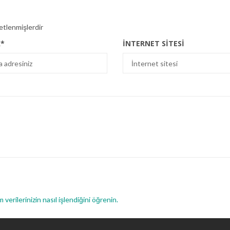
retlenmişlerdir
A
*
İNTERNET SITESI
 verilerinizin nasıl işlendiğini öğrenin.