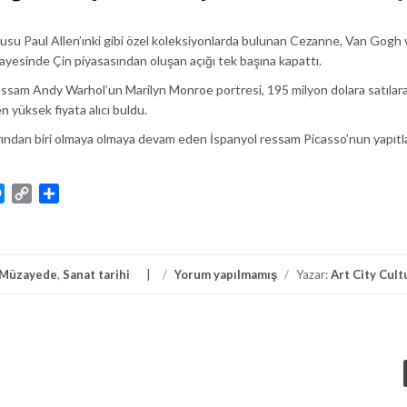
su Paul Allen’ınki gibi özel koleksiyonlarda bulunan Cezanne, Van Gogh 
 sayesinde Çin piyasasından oluşan açığı tek başına kapattı.
essam Andy Warhol’un Marilyn Monroe portresi, 195 milyon dolara satılara
n yüksek fiyata alıcı buldu.
larından biri olmaya olmaya devam eden İspanyol ressam Picasso’nun yapıtla
atsApp
Messenger
Copy
Share
Link
Müzayede
,
Sanat tarihi
/
Yorum yapılmamış
/
Yazar:
Art City Cult