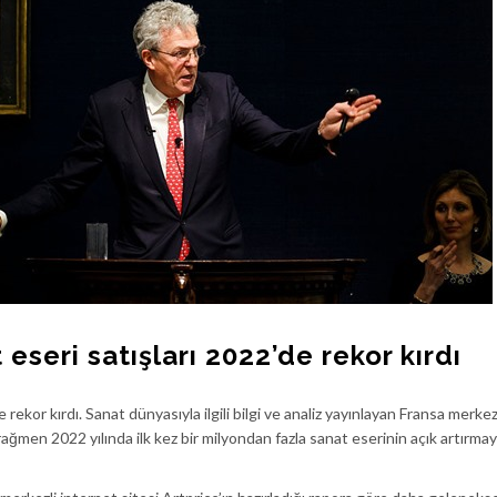
 eseri satışları 2022’de rekor kırdı
 rekor kırdı. Sanat dünyasıyla ilgili bilgi ve analiz yayınlayan Fransa merkez
rağmen 2022 yılında ilk kez bir milyondan fazla sanat eserinin açık artırma