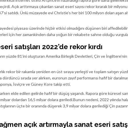
erkezli internet sitesi Artprice’ın hazırladığı rapora göre daha gelenekse
l geçirdi. Açık arttırmaya çıkarılan sanat eseri sayısı rekor kırarak bir milyonu
7’si satıldı. Ünlü müzayede evi Christie’s her biri 100 milyon doları aşan al
desi piyasası üzerinde hiçbir etkisi olmadığını düşünen biri affedilebilir”
 eserleri için her zamankinden daha yoğun bir rekabete sahne olduğu vurgula
seri satışları 2022’de rekor kırdı
rın yüzde 81’ini oluşturan Amerika Birleşik Devletleri, Çin ve İngiltere’nin
rlık rekor bir rakamla yeniden en üst sıraya yerleşti ve toplam satışın yüz
a dördüncü sırada yer alırken, euronun zayıf performansı hafif bir daralma
Japonya, İsviçre ve Güney Kore takip etti.
rken elde edilen gelirde hafif bir düşüş yaşandı. Rapora göre küresel sa
 milyar dolardan 16,5 milyar dolara geriledi.Bunun nedeni, 2022 yılında hala 
atışlarının üçte bir oranında düşerek 3,9 milyar dolara gerilediği Çin pazarı
ağmen açık artırmayla sanat eseri satış