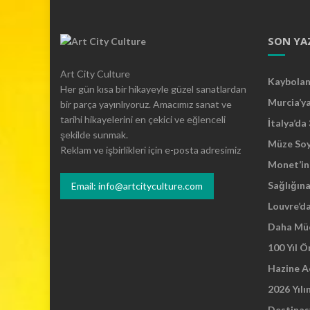
SON YA
Art City Culture
Kaybolan 
Her gün kısa bir hikayeyle güzel sanatlardan
Murcia’y
bir parça yayınlıyoruz. Amacımız sanat ve
tarihi hikayelerini en çekici ve eğlenceli
İtalya’da
şekilde sunmak.
Müze So
Reklam ve işbirlikleri için e-posta adresimiz
Monet’in 
Sağlığına
Email: info@artcityculture.com
Louvre’d
Daha Mü
100 Yıl 
Hazine A
2026 Yılı
Destinas