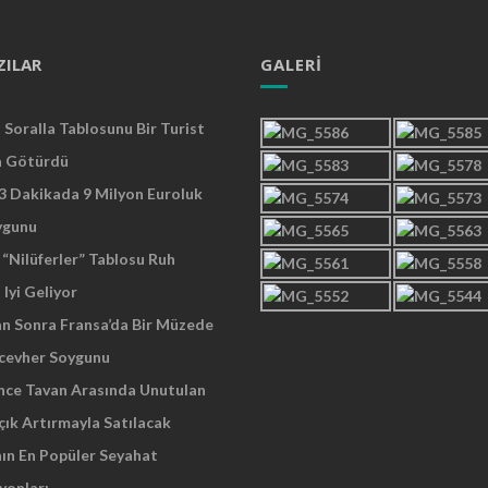
ZILAR
GALERI
Soralla Tablosunu Bir Turist
a Götürdü
 3 Dakikada 9 Milyon Euroluk
ygunu
“Nilüferler” Tablosu Ruh
 Iyi Geliyor
an Sonra Fransa’da Bir Müzede
cevher Soygunu
Önce Tavan Arasında Unutulan
çık Artırmayla Satılacak
nın En Popüler Seyahat
yonları