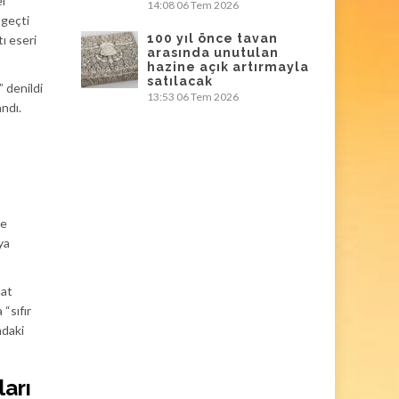
l
14:08
06 Tem 2026
 geçti
100 yıl önce tavan
tı eseri
arasında unutulan
hazine açık artırmayla
satılacak
 denildi
13:53
06 Tem 2026
ndı.
de
ya
nat
“sıfır
ndaki
ları