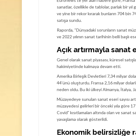
Euronews’te yer alan habere göre; Fransa m
sanatlar, özellikle de tablolar, parlak bir yı
ve yine bir rekor kırarak bunların 704 bin 74
satışa sundu.
Raporda, “Dünyadaki sorunların sanat müzaye
ve 2022 yılının sanat tarihinin belli başlı
Açık artırmayla sanat e
Genel olarak sanat piyasası, küresel satışla
hakimiyetinde kalmaya devam etti.
Amerika Birleşik Devletleri 7,34 milyar dola
44’ünü oluşturdu. Fransa 2,16 milyar dolarl
neden oldu. Bu iki ülkeyi Almanya, İtalya, 
Müzayedeye sunulan sanat eseri sayısı arta
müzayedesi gelirleri bir önceki yıla göre 17
Covid” kısıtlamaları altında olan ve sanat s
yavaşlama olarak gösterildi.
Ekonomik belirsizliğe r