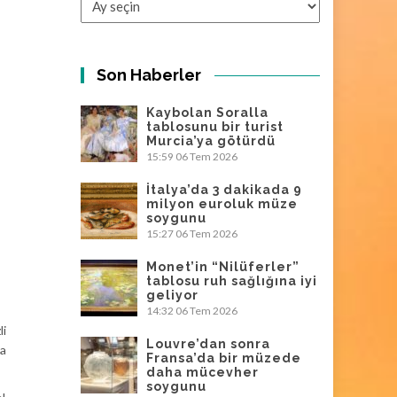
Son Haberler
Kaybolan Soralla
tablosunu bir turist
Murcia’ya götürdü
15:59
06 Tem 2026
İtalya’da 3 dakikada 9
milyon euroluk müze
soygunu
15:27
06 Tem 2026
Monet’in “Nilüferler”
tablosu ruh sağlığına iyi
geliyor
14:32
06 Tem 2026
li
Louvre’dan sonra
ya
Fransa’da bir müzede
daha mücevher
soygunu