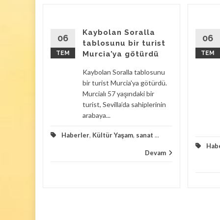
avan
Kaybolan Soralla
ulan
06
06
tablosunu bir turist
TEM
Murcia’ya götürdü
TEM
ılacak
Kaybolan Soralla tablosunu
rasında
bir turist Murcia'ya götürdü.
Murcialı 57 yaşındaki bir
Bir evin
turist, Sevilla’da sahiplerinin
şık 100
arabaya...
Haberler
,
Kültür Yaşam
,
sanat
...
zayede
Hab
Devam
Devam