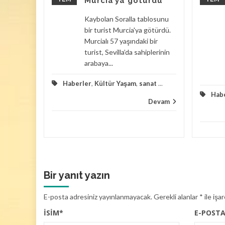
Murcia’ya götürdü
ılacak
Kaybolan Soralla tablosunu
rasında
bir turist Murcia'ya götürdü.
Murcialı 57 yaşındaki bir
Bir evin
turist, Sevilla’da sahiplerinin
şık 100
arabaya...
Haberler
,
Kültür Yaşam
,
sanat
...
zayede
Hab
Devam
Devam
Bir yanıt yazın
E-posta adresiniz yayınlanmayacak.
Gerekli alanlar
*
ile işa
İSIM
*
E-POST