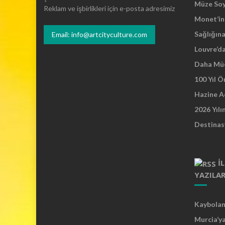
Müze So
Reklam ve işbirlikleri için e-posta adresimiz
Monet’in 
Sağlığına
Email: info@artcityculture.com
Louvre’d
Daha Mü
100 Yıl 
Hazine A
2026 Yılı
Destinas
İ
YAZILA
Kaybolan 
Murcia’y