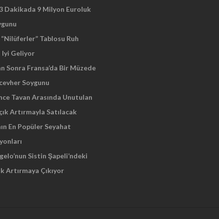
 3 Dakikada 9 Milyon Euroluk
ygunu
“Nilüferler” Tablosu Ruh
 Iyi Geliyor
an Sonra Fransa’da Bir Müzede
cevher Soygunu
Önce Tavan Arasında Unutulan
çık Artırmayla Satılacak
nın En Popüler Seyahat
yonları
elo’nun Sistin Şapeli’ndeki
ık Artırmaya Çıkıyor