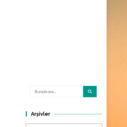
Arama:
Arşivler
Arşivler