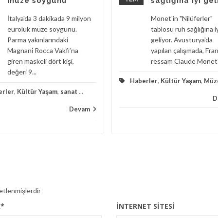
müze soygunu
sağlığına iyi gel
İtalya'da 3 dakikada 9 milyon
Monet'in "Nilüferler"
euroluk müze soygunu.
tablosu ruh sağlığına i
Parma yakınlarındaki
geliyor. Avusturya'da
Magnani Rocca Vakfı’na
yapılan çalışmada, Fran
giren maskeli dört kişi,
ressam Claude Monet'i
değeri 9...
Haberler
,
Kültür Yaşam
,
Müz
erler
,
Kültür Yaşam
,
sanat
...
D
Devam
retlenmişlerdir
A
*
İNTERNET SITESI