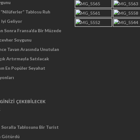
ygunu
“Nilüferler” Tablosu Ruh
 Iyi Geliyor
an Sonra Fransa’da Bir Müzede
cevher Soygunu
Önce Tavan Arasında Unutulan
çık Artırmayla Satılacak
nın En Popüler Seyahat
yonları
LGINIZI ÇEKEBILECEK
R
Soralla Tablosunu Bir Turist
a Götürdü