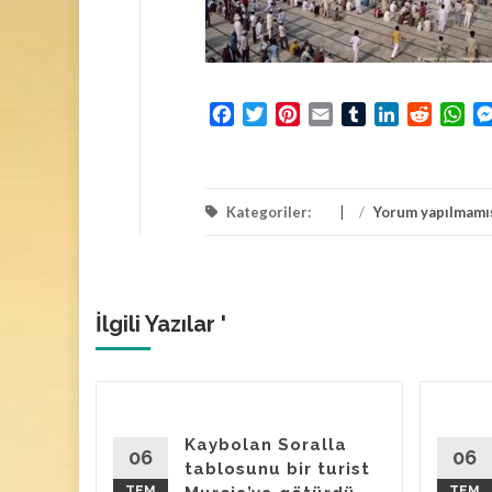
Facebook
Twitter
Pinterest
Email
Tumblr
LinkedIn
Reddit
Wh
Kategoriler:
/
Yorum yapılmamı
İlgili Yazılar '
avan
Kaybolan Soralla
ulan
06
06
tablosunu bir turist
TEM
TEM