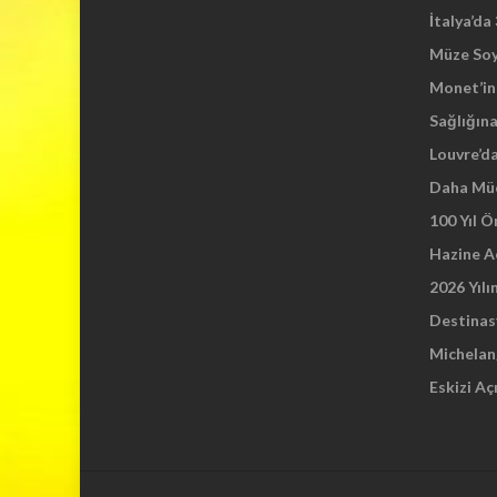
İtalya’da
Müze So
Monet’in 
Sağlığına
Louvre’d
Daha Mü
100 Yıl 
Hazine A
2026 Yılı
Destinas
Michelang
Eskizi Aç