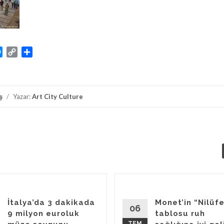
atsApp
Messenger
Copy
Share
Link
ş
/
Yazar:
Art City Culture
İtalya’da 3 dakikada
Monet’in “Nilüfe
06
9 milyon euroluk
tablosu ruh
TEM