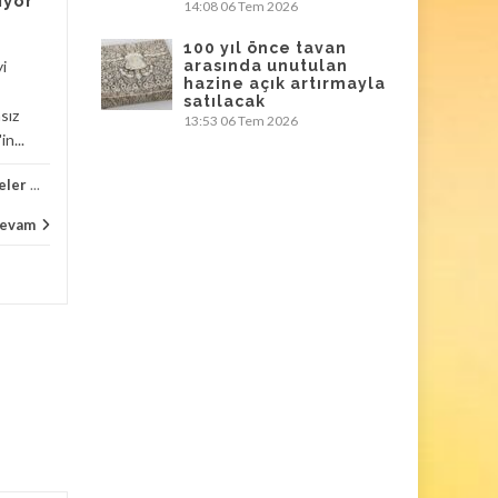
iyor
mücevher soygunu
14:08
06 Tem 2026
Louvre’dan sonra Fransa’da
100 yıl önce tavan
yi
arasında unutulan
bir müzede daha mücevher
hazine açık artırmayla
soygunu. Fransız lüks cam
satılacak
sız
üreticisi Lalique’in
13:53
06 Tem 2026
n...
müzesinde pazar günü...
eler
...
Haberler
,
Kültür Yaşam
,
Müzeler
...
Haber
evam
Devam
...