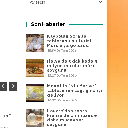
Son Haberler
Kaybolan Soralla
tablosunu bir turist
Murcia’ya götürdü
15:59
06 Tem 2026
İtalya’da 3 dakikada 9
milyon euroluk müze
soygunu
15:27
06 Tem 2026
Monet’in “Nilüferler”
tablosu ruh sağlığına iyi
geliyor
14:32
06 Tem 2026
Louvre’dan sonra
Louvre’dan sonra
06
06
rler”
Fransa’da bir müzede
Fransa’da bir
daha mücevher
TEM
müzede daha
TEM
soygunu