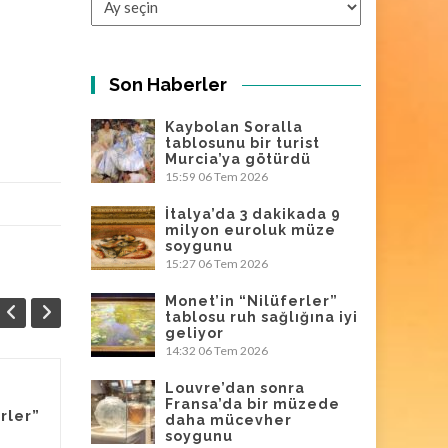
Son Haberler
Kaybolan Soralla
tablosunu bir turist
Murcia’ya götürdü
15:59
06 Tem 2026
İtalya’da 3 dakikada 9
milyon euroluk müze
soygunu
15:27
06 Tem 2026
Monet’in “Nilüferler”
tablosu ruh sağlığına iyi
geliyor
14:32
06 Tem 2026
Louvre’dan sonra
Louvre’dan sonra
Fransa’da bir müzede
06
06
rler”
daha mücevher
Fransa’da bir
soygunu
TEM
müzede daha
TEM