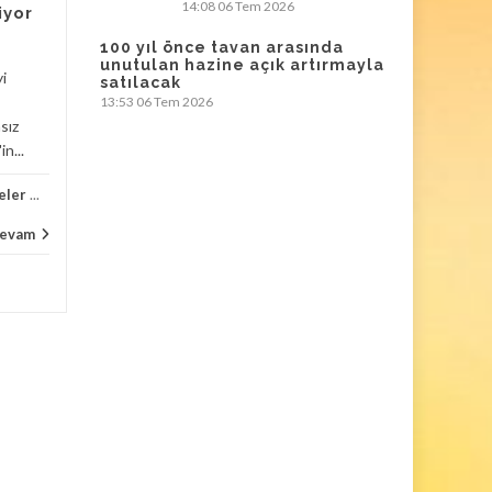
14:08
06 Tem 2026
iyor
mücevher soygunu
100 yıl önce tavan arasında
Louvre’dan sonra Fransa’da
unutulan hazine açık artırmayla
yi
satılacak
bir müzede daha mücevher
13:53
06 Tem 2026
soygunu. Fransız lüks cam
sız
üreticisi Lalique’in
n...
müzesinde pazar günü...
eler
...
Haberler
,
Kültür Yaşam
,
Müzeler
...
Haber
evam
Devam
...