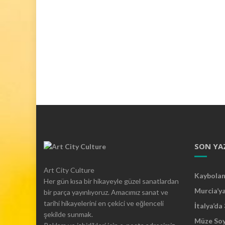
SON YA
Art City Culture
Kaybolan 
Her gün kısa bir hikayeyle güzel sanatlardan
Murcia’y
bir parça yayınlıyoruz. Amacımız sanat ve
tarihi hikayelerini en çekici ve eğlenceli
İtalya’da
şekilde sunmak.
Müze So