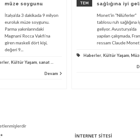
müze soygunu
TEM
sağlığına iyi gel
İtalya'da 3 dakikada 9 milyon
Monet'in "Nilüferler"
euroluk müze soygunu.
tablosu ruh sağlığına i
Parma yakınlarındaki
geliyor. Avusturya'da
Magnani Rocca Vakfı’na
yapılan çalışmada, Fran
giren maskeli dört kişi,
ressam Claude Monet'i
değeri 9...
Haberler
,
Kültür Yaşam
,
Müz
erler
,
Kültür Yaşam
,
sanat
...
D
Devam
retlenmişlerdir
A
*
İNTERNET SITESI