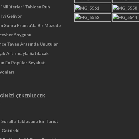
“Nilüferler” Tablosu Ruh
 Iyi Geliyor
an Sonra Fransa’da Bir Müzede
cevher Soygunu
Önce Tavan Arasında Unutulan
çık Artırmayla Satılacak
nın En Popüler Seyahat
yonları
LGINIZI ÇEKEBILECEK
R
Soralla Tablosunu Bir Turist
a Götürdü