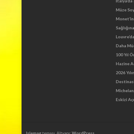
İtalya’da
Müze So
Monet’in 
Sağlığına
Louvre’d
Daha Mü
100 Yıl 
Hazine A
2026 Yılı
Destinas
Michelang
Eskizi Aç
Islemag
teması. Altyapı:
WordPress