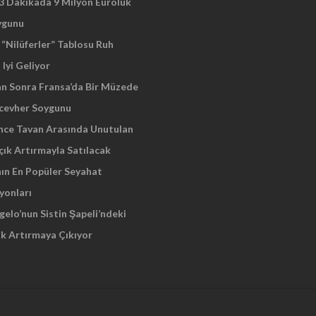
 3 Dakikada 9 Milyon Euroluk
ygunu
“Nilüferler” Tablosu Ruh
 Iyi Geliyor
an Sonra Fransa’da Bir Müzede
cevher Soygunu
Önce Tavan Arasında Unutulan
çık Artırmayla Satılacak
nın En Popüler Seyahat
yonları
elo’nun Sistin Şapeli’ndeki
ık Artırmaya Çıkıyor