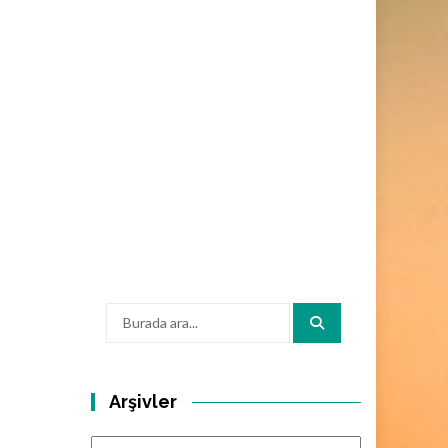
Arama:
Arşivler
Arşivler