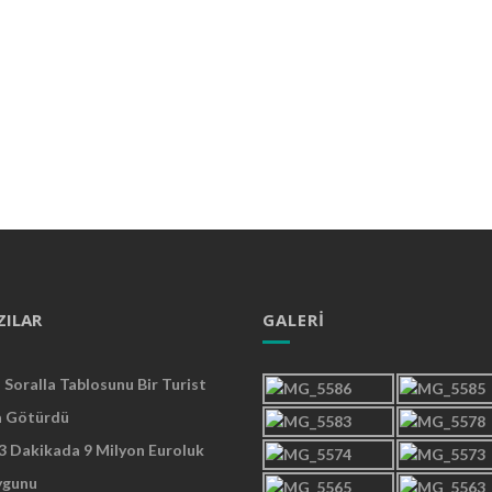
ZILAR
GALERI
Soralla Tablosunu Bir Turist
a Götürdü
 3 Dakikada 9 Milyon Euroluk
ygunu