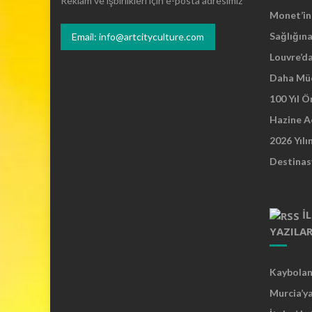
Reklam ve işbirlikleri için e-posta adresimiz
Monet’in 
Sağlığına
Email: info@artcityculture.com
Louvre’d
Daha Mü
100 Yıl 
Hazine A
2026 Yılı
Destinas
İ
YAZILA
Kaybolan 
Murcia’y