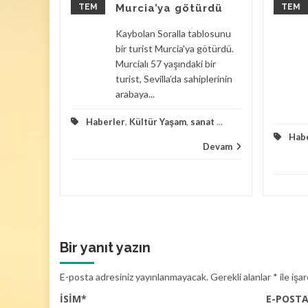
TEM
Murcia’ya götürdü
TEM
ılacak
Kaybolan Soralla tablosunu
rasında
bir turist Murcia'ya götürdü.
Murcialı 57 yaşındaki bir
Bir evin
turist, Sevilla’da sahiplerinin
şık 100
arabaya...
Haberler
,
Kültür Yaşam
,
sanat
...
zayede
Hab
Devam
Devam
Bir yanıt yazın
E-posta adresiniz yayınlanmayacak.
Gerekli alanlar
*
ile işa
İSIM
*
E-POST