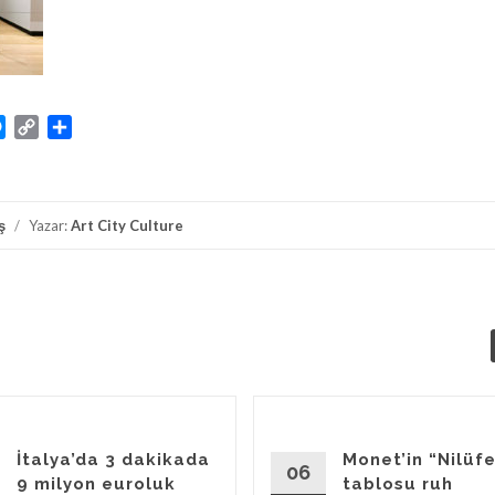
atsApp
Messenger
Copy
Share
Link
ş
/
Yazar:
Art City Culture
İtalya’da 3 dakikada
Monet’in “Nilüfe
06
9 milyon euroluk
tablosu ruh