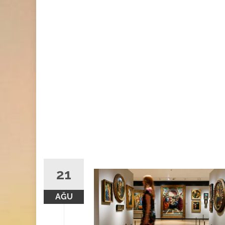
21
AĞU