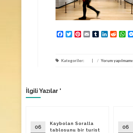
Facebook
Twitter
Pinterest
Email
Tumblr
LinkedIn
Reddit
Wh
Kategoriler:
/
Yorum yapılmamı
İlgili Yazılar '
avan
Kaybolan Soralla
ulan
06
06
tablosunu bir turist