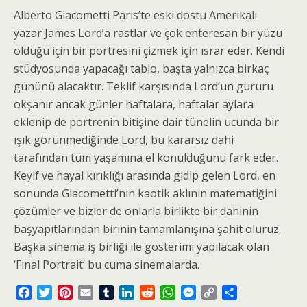
Alberto Giacometti Paris’te eski dostu Amerikalı
yazar James Lord’a rastlar ve çok enteresan bir yüzü
olduğu için bir portresini çizmek için ısrar eder. Kendi
stüdyosunda yapacağı tablo, başta yalnızca birkaç
gününü alacaktır. Teklif karşısında Lord’un gururu
okşanır ancak günler haftalara, haftalar aylara
eklenip de portrenin bitişine dair tünelin ucunda bir
ışık görünmediğinde Lord, bu kararsız dahi
tarafından tüm yaşamına el konulduğunu fark eder.
Keyif ve hayal kırıklığı arasında gidip gelen Lord, en
sonunda Giacometti’nin kaotik aklının matematiğini
çözümler ve bizler de onlarla birlikte bir dahinin
başyapıtlarından birinin tamamlanışına şahit oluruz.
Başka sinema iş birliği ile gösterimi yapılacak olan
‘Final Portrait’ bu cuma sinemalarda.
F
T
P
E
T
L
R
W
M
C
S