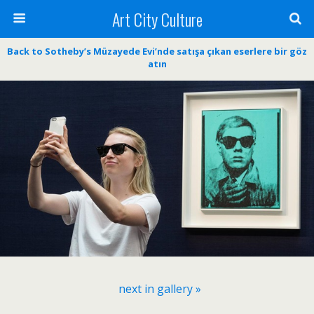
Art City Culture
Back to Sotheby’s Müzayede Evi’nde satışa çıkan eserlere bir göz
atın
next in gallery »