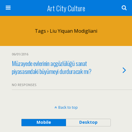
Art City Culture
Tags › Liu Yiquan Modigliani
06/01/2016
Müzayede evlerinin açgözlülüğü sanat
piyasasındaki büyümeyi durduracak mı?
NO RESPONSES
Back to top
Mobile
Desktop