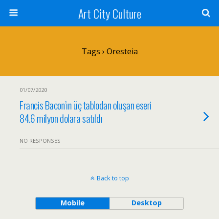
Art City Culture
Tags › Oresteia
01/07/2020
Francis Bacon’ın üç tablodan oluşan eseri
84.6 milyon dolara satıldı
NO RESPONSES
Back to top
Mobile
Desktop