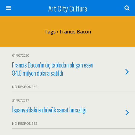
Art City Culture
Tags › Francis Bacon
01/07/2020
Francis Bacon’ın üç tablodan oluşan eseri
84.6 milyon dolara satıldı
NO RESPONSES
21/07/2017
İspanya’daki en büyük sanat hırsızlığı
NO RESPONSES