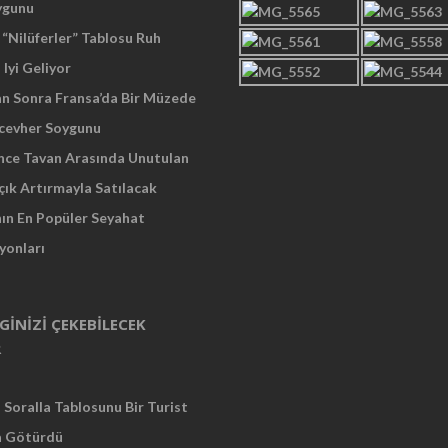
ygunu
“Nilüferler” Tablosu Ruh
 Iyi Geliyor
an Sonra Fransa’da Bir Müzede
cevher Soygunu
Önce Tavan Arasında Unutulan
çık Artırmayla Satılacak
nın En Popüler Seyahat
yonları
LGINIZI ÇEKEBILECEK
R
Soralla Tablosunu Bir Turist
a Götürdü