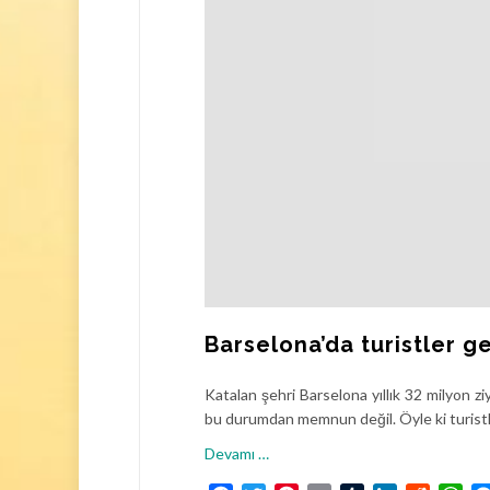
n
E
n
Ç
o
k
H
a
r
c
a
m
a
Y
Barselona’da turistler g
a
p
Katalan şehri Barselona yıllık 32 milyon z
t
bu durumdan memnun değil. Öyle ki turistler
ı
ğ
h
Devamı
…
ı
a