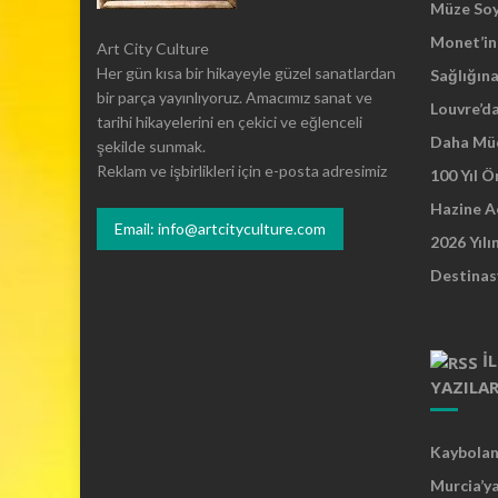
r
Müze So
i
Monet’in 
Art City Culture
s
Her gün kısa bir hikayeyle güzel sanatlardan
t
Sağlığına
bir parça yayınlıyoruz. Amacımız sanat ve
l
Louvre’d
tarihi hikayelerini en çekici ve eğlenceli
e
Daha Mü
şekilde sunmak.
r
Reklam ve işbirlikleri için e-posta adresimiz
g
100 Yıl 
e
Hazine A
l
Email: info@artcityculture.com
2026 Yılı
m
e
Destinas
s
i
n
İ
d
YAZILA
i
y
e
Kaybolan 
p
Murcia’y
l