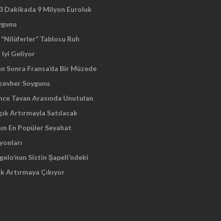
 3 Dakikada 9 Milyon Euroluk
ygunu
“Nilüferler” Tablosu Ruh
 Iyi Geliyor
an Sonra Fransa’da Bir Müzede
cevher Soygunu
Önce Tavan Arasında Unutulan
çık Artırmayla Satılacak
nın En Popüler Seyahat
yonları
elo’nun Sistin Şapeli’ndeki
ık Artırmaya Çıkıyor