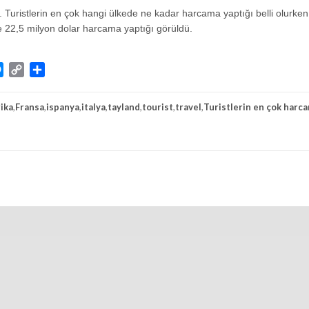
. Turistlerin en çok hangi ülkede ne kadar harcama yaptığı belli olurken
de 22,5 milyon dolar harcama yaptığı görüldü.
atsApp
Messenger
Copy
Share
Link
ika
,
Fransa
,
ispanya
,
italya
,
tayland
,
tourist
,
travel
,
Turistlerin en çok harc