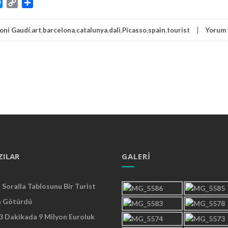
atsApp
Messenger
Copy
Share
Link
oni Gaudí
,
art
,
barcelona
,
catalunya
,
dali
,
Picasso
,
spain
,
tourist
Yorum 
ZILAR
GALERI
Soralla Tablosunu Bir Turist
a Götürdü
 3 Dakikada 9 Milyon Euroluk