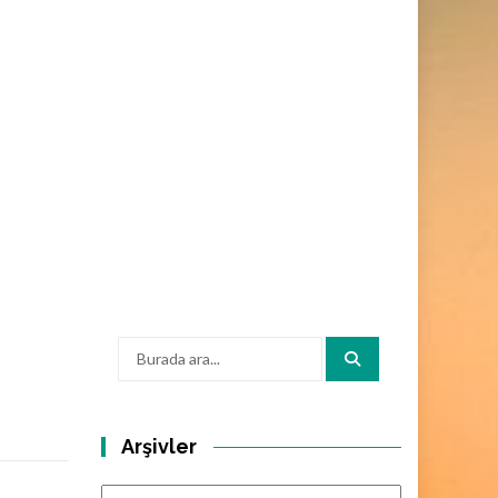
Arama:
Arşivler
Arşivler