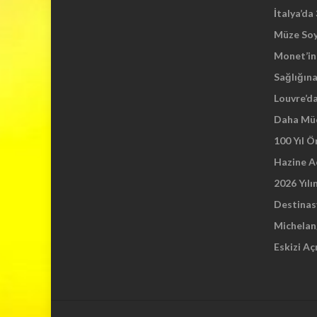
a
İtalya’da
n
Müze So
y
Monet’in 
a
p
Sağlığına
ı
Louvre’d
l
Daha Mü
d
ı
100 Yıl 
Hazine A
2026 Yılı
Destinas
Michelang
Eskizi Aç