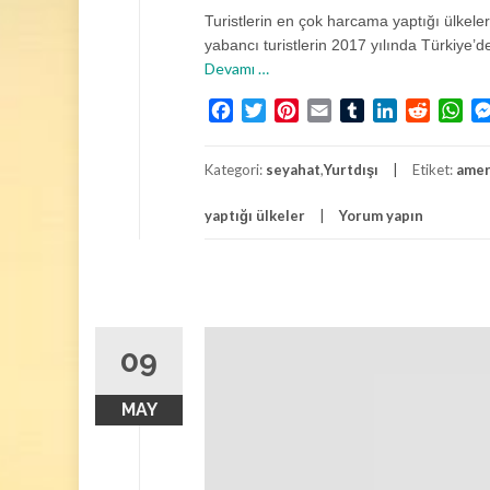
Turistlerin en çok harcama yaptığı ülkeler
yabancı turistlerin 2017 yılında Türkiye’
h
Devamı
…
a
Facebook
Twitter
Pinterest
Email
Tumblr
LinkedIn
Reddit
Wh
k
k
ı
Kategori:
seyahat
,
Yurtdışı
Etiket:
amer
n
d
yaptığı ülkeler
Yorum yapın
a
T
u
r
i
09
s
t
l
MAY
e
r
i