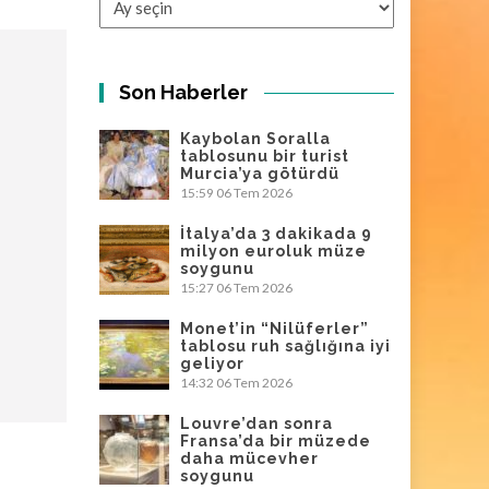
Son Haberler
Kaybolan Soralla
tablosunu bir turist
Murcia’ya götürdü
15:59
06 Tem 2026
İtalya’da 3 dakikada 9
milyon euroluk müze
soygunu
15:27
06 Tem 2026
Monet’in “Nilüferler”
tablosu ruh sağlığına iyi
geliyor
14:32
06 Tem 2026
Louvre’dan sonra
Fransa’da bir müzede
daha mücevher
soygunu