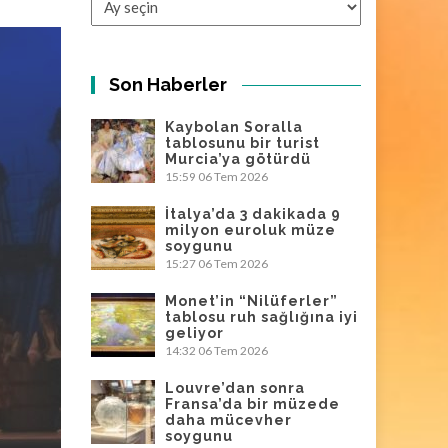
Son Haberler
Kaybolan Soralla
tablosunu bir turist
Murcia’ya götürdü
15:59
06 Tem 2026
İtalya’da 3 dakikada 9
milyon euroluk müze
soygunu
15:27
06 Tem 2026
Monet’in “Nilüferler”
tablosu ruh sağlığına iyi
geliyor
14:32
06 Tem 2026
Louvre’dan sonra
Fransa’da bir müzede
daha mücevher
soygunu