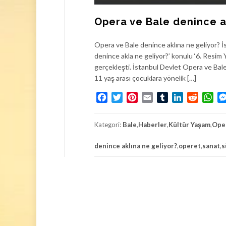
Opera ve Bale denince a
Opera ve Bale denince aklına ne geliyor? 
denince akla ne geliyor?’ konulu ‘6. Resim 
gerçekleşti. İstanbul Devlet Opera ve Bales
11 yaş arası çocuklara yönelik […]
Facebook
Twitter
Pinterest
Email
Tumblr
LinkedIn
Reddit
Wh
Kategori:
Bale
,
Haberler
,
Kültür Yaşam
,
Ope
denince aklına ne geliyor?
,
operet
,
sanat
,
s