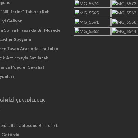
ygunu
“Nilüferler” Tablosu Ruh
 Iyi Geliyor
an Sonra Fransa’da Bir Müzede
cevher Soygunu
Önce Tavan Arasında Unutulan
çık Artırmayla Satılacak
nın En Popüler Seyahat
yonları
LGINIZI ÇEKEBILECEK
R
Soralla Tablosunu Bir Turist
a Götürdü