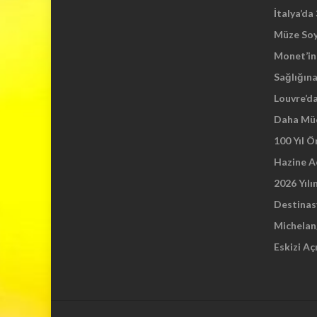
İtalya’da
Müze So
Monet’in 
Sağlığına
Louvre’d
Daha Mü
100 Yıl 
Hazine A
2026 Yılı
Destinas
Michelang
Eskizi Aç