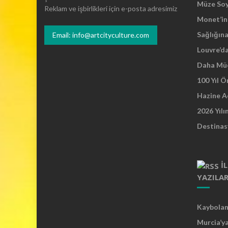
Müze So
Reklam ve işbirlikleri için e-posta adresimiz
Monet’in 
Sağlığına
Email: info@artcityculture.com
Louvre’d
Daha Mü
100 Yıl 
Hazine A
2026 Yılı
Destinas
İ
YAZILA
Kaybolan 
Murcia’y