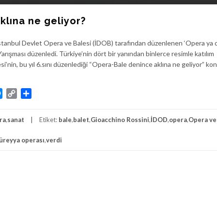
klına ne geliyor?
İstanbul Devlet Opera ve Balesi (İDOB) tarafından düzenlenen ‘Opera ya 
Yarışması düzenledi. Türkiye’nin dört bir yanından binlerce resimle katılım
i’nin, bu yıl 6.sını düzenlediği “Opera-Bale denince aklına ne geliyor” kon
atsApp
Messenger
Copy
Share
Link
ra
,
sanat
Etiket:
bale
,
balet
,
Gioacchino Rossini
,
İDOD
,
opera
,
Opera ve
üreyya operası
,
verdi