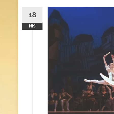
18
NIS