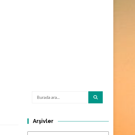
Arama:
Arşivler
Arşivler