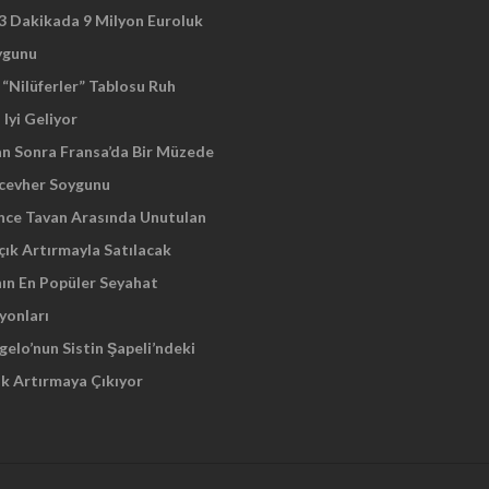
 3 Dakikada 9 Milyon Euroluk
ygunu
“Nilüferler” Tablosu Ruh
 Iyi Geliyor
an Sonra Fransa’da Bir Müzede
cevher Soygunu
Önce Tavan Arasında Unutulan
çık Artırmayla Satılacak
nın En Popüler Seyahat
yonları
elo’nun Sistin Şapeli’ndeki
ık Artırmaya Çıkıyor