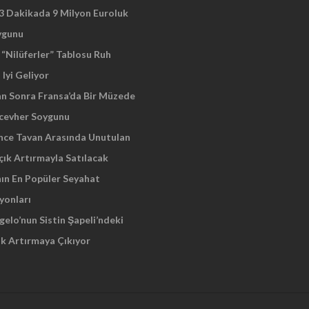
 3 Dakikada 9 Milyon Euroluk
ygunu
“Nilüferler” Tablosu Ruh
 Iyi Geliyor
an Sonra Fransa’da Bir Müzede
cevher Soygunu
Önce Tavan Arasında Unutulan
çık Artırmayla Satılacak
nın En Popüler Seyahat
yonları
elo’nun Sistin Şapeli’ndeki
ık Artırmaya Çıkıyor