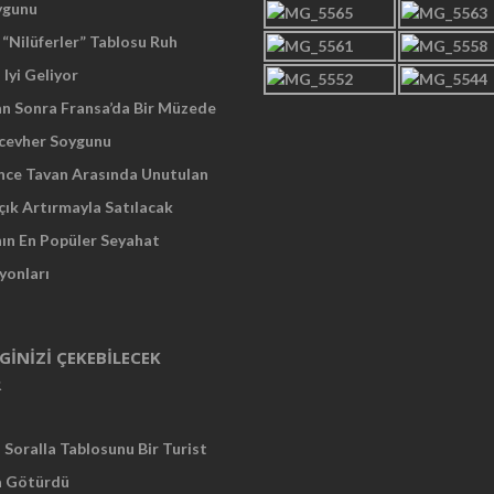
ygunu
“Nilüferler” Tablosu Ruh
 Iyi Geliyor
an Sonra Fransa’da Bir Müzede
cevher Soygunu
Önce Tavan Arasında Unutulan
çık Artırmayla Satılacak
nın En Popüler Seyahat
yonları
LGINIZI ÇEKEBILECEK
R
Soralla Tablosunu Bir Turist
a Götürdü