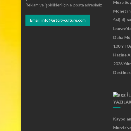
e
Müze So
Reklam ve işbirlikleri için e-posta adresimiz
r
Monet’in 
g
Sağlığına
i
Email: info@artcityculture.com
s
Louvre’d
i
Daha Mü
100 Yıl 
Hazine A
2026 Yılı
Destinas
İ
YAZILA
Kaybolan 
Murcia’y