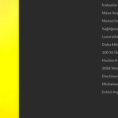
İtalya’da
Müze So
Monet’in 
Sağlığına
Louvre’d
Daha Mü
100 Yıl 
Hazine A
2026 Yılı
Destinas
Michelang
Eskizi Aç