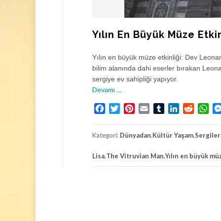
Yılın En Büyük Müze Etki
Yılın en büyük müze etkinliği: Dev Leona
bilim alanında dahi eserler bırakan Leon
sergiye ev sahipliği yapıyor.
h
Devamı
…
a
Facebook
Twitter
Pinterest
Email
Tumblr
LinkedIn
Reddit
Wh
k
k
ı
Kategori:
Dünyadan
,
Kültür Yaşam
,
Sergiler
n
d
Lisa
,
The Vitruvian Man
,
Yılın en büyük müz
a
Y
ı
l
ı
n