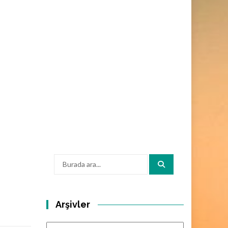
Arama:
Arşivler
Arşivler