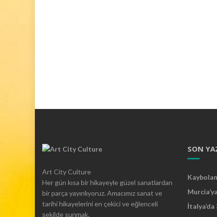
:
D
e
v
L
e
o
n
a
r
d
o
d
a
SON YA
V
i
Art City Culture
n
Kaybolan 
Her gün kısa bir hikayeyle güzel sanatlardan
c
Murcia’y
bir parça yayınlıyoruz. Amacımız sanat ve
i
tarihi hikayelerini en çekici ve eğlenceli
İtalya’da
S
şekilde sunmak.