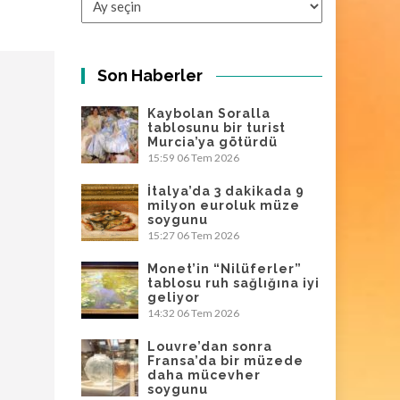
Son Haberler
Kaybolan Soralla
tablosunu bir turist
Murcia’ya götürdü
15:59
06 Tem 2026
İtalya’da 3 dakikada 9
milyon euroluk müze
soygunu
15:27
06 Tem 2026
Monet’in “Nilüferler”
tablosu ruh sağlığına iyi
geliyor
14:32
06 Tem 2026
Louvre’dan sonra
Fransa’da bir müzede
daha mücevher
soygunu