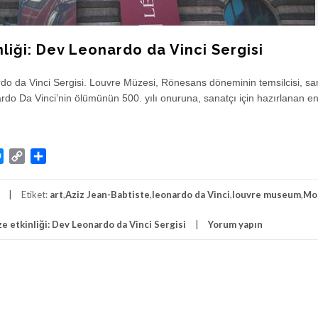
nliği: Dev Leonardo da Vinci Sergisi
rdo da Vinci Sergisi. Louvre Müzesi, Rönesans döneminin temsilcisi, sa
ardo Da Vinci’nin ölümünün 500. yılı onuruna, sanatçı için hazırlanan e
atsApp
Messenger
Copy
Share
Link
Etiket:
art
,
Aziz Jean-Babtiste
,
leonardo da Vinci
,
louvre museum
,
Mo
e etkinliği: Dev Leonardo da Vinci Sergisi
Yorum yapın