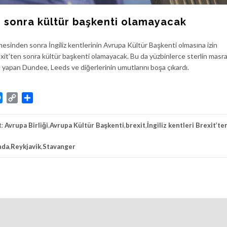
ten sonra kültür başkenti olamayacak
mesinden sonra İngiliz kentlerinin Avrupa Kültür Başkenti olmasına izin
Brexit’ten sonra kültür başkenti olamayacak. Bu da yüzbinlerce sterlin masr
 yapan Dundee, Leeds ve diğerlerinin umutlarını boşa çıkardı.
atsApp
Messenger
Copy
Share
Link
t:
Avrupa Birliği
,
Avrupa Kültür Başkenti
,
brexit
,
İngiliz kentleri Brexit’te
nda
,
Reykjavik
,
Stavanger