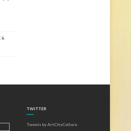
 &
TWITTER
Tweets by ArtCityCulture