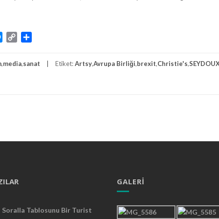
atsApp
Messenger
Copy
Share
Link
m
,
media
,
sanat
Etiket:
Artsy
,
Avrupa Birliği
,
brexit
,
Christie's
,
SEYDOUX
ZILAR
GALERI
Soralla Tablosunu Bir Turist