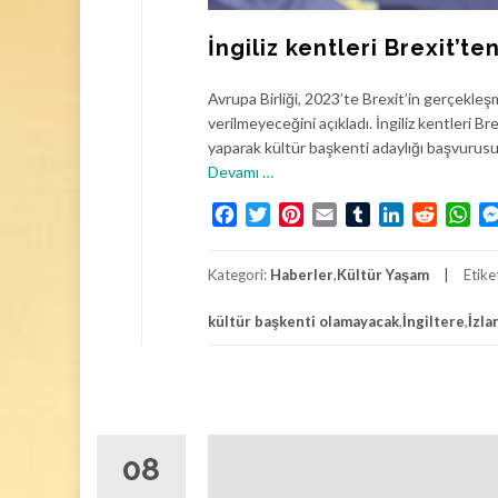
İngiliz kentleri Brexit’
Avrupa Birliği, 2023’te Brexit’in gerçekleş
verilmeyeceğini açıkladı. İngiliz kentleri 
yaparak kültür başkenti adaylığı başvurusu
h
Devamı
…
a
Facebook
Twitter
Pinterest
Email
Tumblr
LinkedIn
Reddit
Wh
k
k
ı
Kategori:
Haberler
,
Kültür Yaşam
Etike
n
d
kültür başkenti olamayacak
,
İngiltere
,
İzla
a
İ
n
g
i
08
l
i