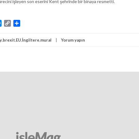
ürecini işleyen son eserini Kent şehrinde bir binaya resmetti.
atsApp
Messenger
Copy
Share
Link
y
,
brexit
,
EU
,
İngiltere
,
mural
Yorum yapın