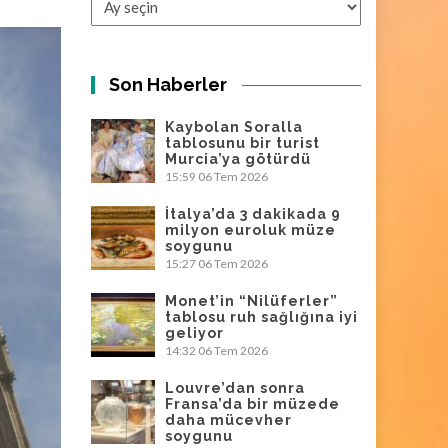
Son Haberler
Kaybolan Soralla
tablosunu bir turist
Murcia’ya götürdü
15:59
06 Tem 2026
İtalya’da 3 dakikada 9
milyon euroluk müze
soygunu
15:27
06 Tem 2026
Monet’in “Nilüferler”
tablosu ruh sağlığına iyi
geliyor
14:32
06 Tem 2026
Louvre’dan sonra
Fransa’da bir müzede
daha mücevher
soygunu