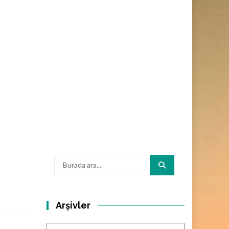
Arama:
Arşivler
Arşivler