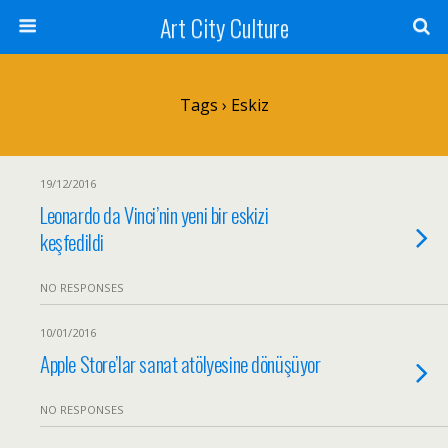
Art City Culture
Tags › Eskiz
19/12/2016
Leonardo da Vinci’nin yeni bir eskizi
keşfedildi
NO RESPONSES
10/01/2016
Apple Store’lar sanat atölyesine dönüşüyor
NO RESPONSES