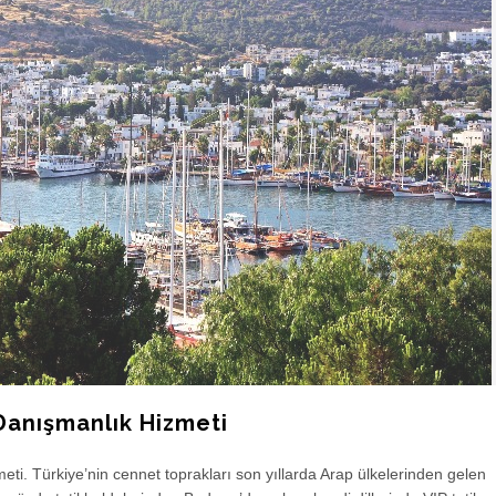
Danışmanlık Hizmeti
i. Türkiye’nin cennet toprakları son yıllarda Arap ülkelerinden gelen