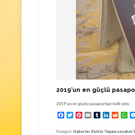
a
l
p
a
l
n
a
d
r
ı
a
V
I
P
D
a
n
ı
2019’un en güçlü pasapor
ş
m
2019’un en güçlü pasaportları belli oldu
a
n
Facebook
Twitter
Pinterest
Email
Tumblr
LinkedIn
Reddit
Wh
l
ı
k
Kategori:
Haberler
,
Kültür Yaşam
,
seyahat
,