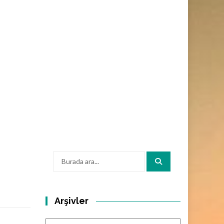
Arama:
Arşivler
Arşivler