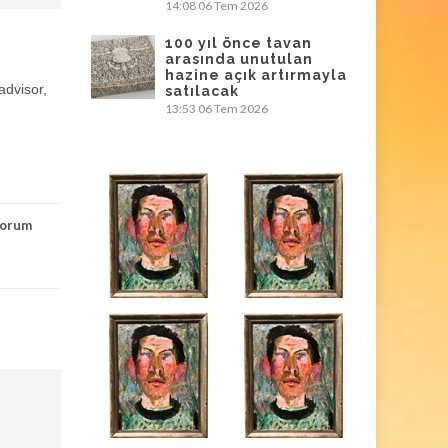
14:08
06 Tem 2026
100 yıl önce tavan
arasında unutulan
hazine açık artırmayla
advisor,
satılacak
13:53
06 Tem 2026
orum