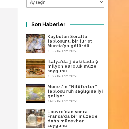
Son Haberler
Kaybolan Soralla
tablosunu bir turist
Murcia’ya götürdü
15:59
06 Tem 2026
İtalya’da 3 dakikada 9
milyon euroluk müze
soygunu
15:27
06 Tem 2026
Monet’in “Nilüferler”
tablosu ruh sağlığına iyi
geliyor
14:32
06 Tem 2026
Louvre’dan sonra
Fransa’da bir müzede
daha mücevher
soygunu