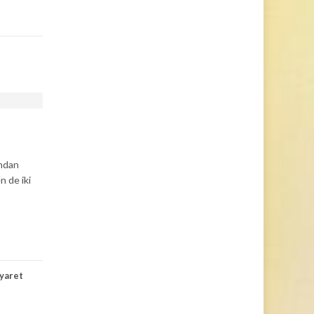
ından
n de iki
yaret