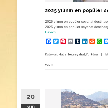
2025 yılının en popüler 
2025 yılının en popüler seyahat destinas
2025 yılının en popüler seyahat destinasyo
h
Devamı
…
a
Facebook
Twitter
Pinterest
Email
Tumblr
LinkedIn
Reddit
Wh
k
k
ı
Kategori:
Haberler
,
seyahat
,
Yurtdışı
E
n
d
yapın
a
2
0
2
5
20
y
ı
l
ŞUB