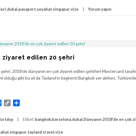
leri
,
dubai
,
pasaport
,
seyahat
,
singapur
,
vize
Yorum yapın
ziyaret edilen 20 şehri
şehri. 2018’de dünyanın en çok ziyaret edilen şehirleri Mastercard taraf
yıl olduğu gibi bu yıl da Tayland’ın başkenti Bangkok yer alırken, Türkiye’de
atsApp
Messenger
Copy
Share
Link
Yurtdışı
Etiket:
bangkok
,
barselona
,
dubai
,
Dünyanın 2018'de en çok zi
yahat
,
singapur
,
tayland
,
travel
,
vize