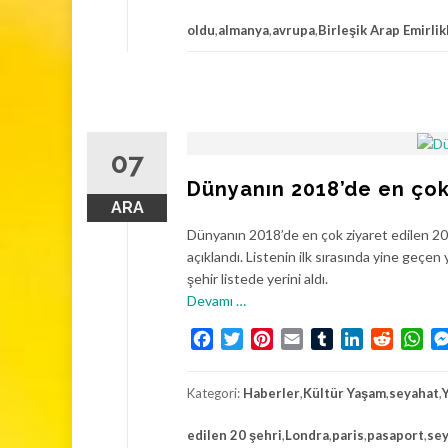
H
i
oldu
,
almanya
,
avrupa
,
Birleşik Arap Emirlik
z
m
e
t
i
07
Dünyanın 2018’de en çok 
ARA
Dünyanın 2018’de en çok ziyaret edilen 20 
açıklandı. Listenin ilk sırasında yine geçen 
şehir listede yerini aldı.
h
Devamı
…
a
Facebook
Twitter
Pinterest
Email
Tumblr
LinkedIn
Reddit
Wh
k
k
ı
Kategori:
Haberler
,
Kültür Yaşam
,
seyahat
,
n
d
edilen 20 şehri
,
Londra
,
paris
,
pasaport
,
se