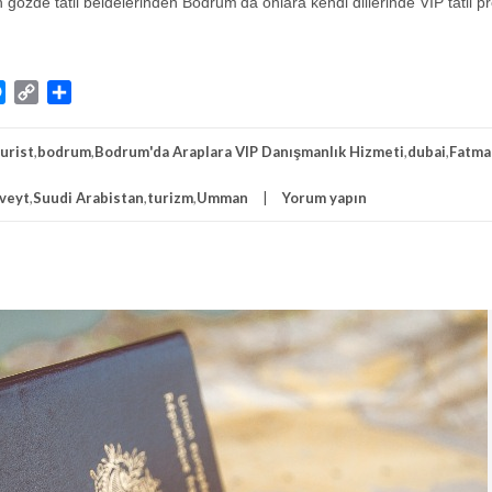
rin gözde tatil beldelerinden Bodrum’da onlara kendi dillerinde VIP tatil 
atsApp
Messenger
Copy
Share
Link
urist
,
bodrum
,
Bodrum'da Araplara VIP Danışmanlık Hizmeti
,
dubai
,
Fatma
veyt
,
Suudi Arabistan
,
turizm
,
Umman
Yorum yapın