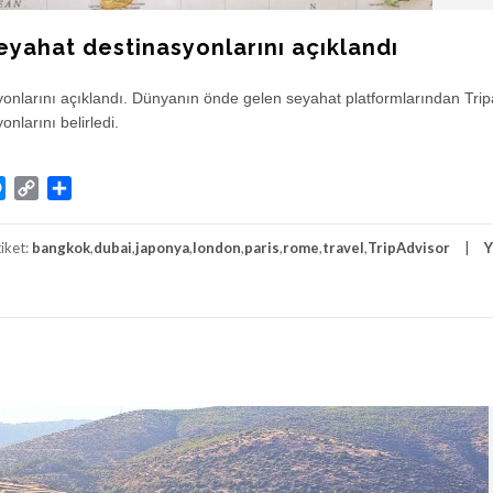
seyahat destinasyonlarını açıklandı
yonlarını açıklandı. Dünyanın önde gelen seyahat platformlarından Trip
nlarını belirledi.
atsApp
Messenger
Copy
Share
Link
tiket:
bangkok
,
dubai
,
japonya
,
london
,
paris
,
rome
,
travel
,
TripAdvisor
Y