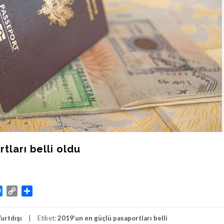
tları belli oldu
atsApp
Messenger
Copy
Share
Link
Yurtdışı
Etiket:
2019’un en güçlü pasaportları belli