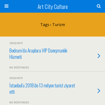
Art City Culture
Tags › Turizm
20/02/2019
Bodrum’da Araplara VIP Danışmanlık
Hizmeti
NO RESPONSES
03/02/2019
İstanbul’u 2018’de 13 milyon turist ziyaret
etti
NO RESPONSES